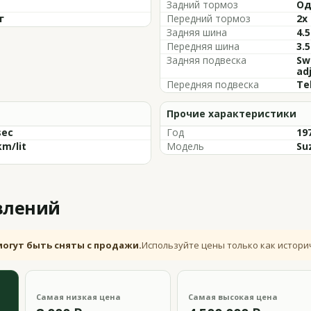
Задний тормоз
Од
г
Передний тормоз
2x
Задняя шина
4.5
Передняя шина
3.5
Задняя подвеска
Sw
ad
Передняя подвеска
Te
Прочие характеристики
sec
Год
19
km/lit
Модель
Su
влений
могут быть сняты с продажи.
Используйте цены только как истори
Самая низкая цена
Самая высокая цена