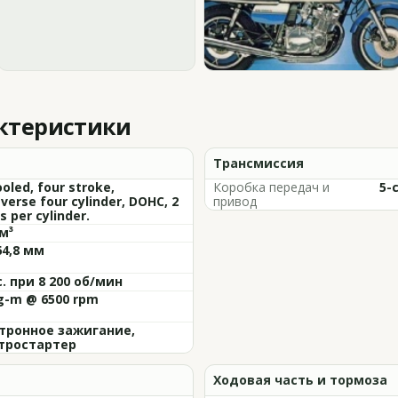
актеристики
Трансмиссия
ooled, four stroke,
Коробка передач и
5-
verse four cylinder, DOHC, 2
привод
s per cylinder.
м³
64,8 мм
с. при 8 200 об/мин
kg-m @ 6500 rpm
тронное зажигание,
тростартер
Ходовая часть и тормоза