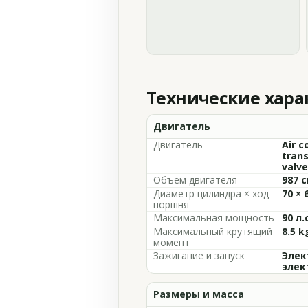
Технические хар
Двигатель
Двигатель
Air c
trans
valve
Объём двигателя
987 с
Диаметр цилиндра × ход
70 × 
поршня
Максимальная мощность
90 л.
Максимальный крутящий
8.5 
момент
Зажигание и запуск
Элек
элек
Размеры и масса