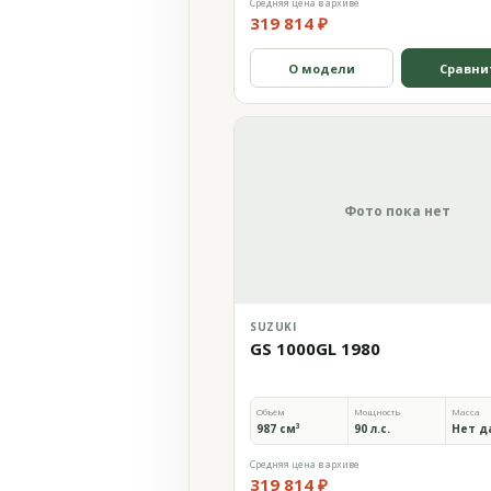
Средняя цена в архиве
319 814 ₽
О модели
Сравни
Фото пока нет
SUZUKI
GS 1000GL 1980
Объём
Мощность
Масса
987 см³
90 л.с.
Нет д
Средняя цена в архиве
319 814 ₽