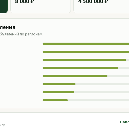
8 000 ₽
4 500 000 ₽
вления
бъявлений по регионам.
Пока
иву