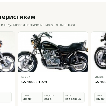
ктеристикам
 году. Класс и назначение могут отличаться.
SUZUKI
SUZUKI
GS 1000L 1979
GS 10
Объём
Мощность
Масса
Объём
987 см³
90 л.с.
Нет данных
987 см³