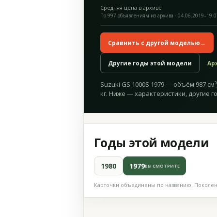
Средняя цена в архиве
По 997 объявлениям из архива · 04.06.2019–19.
Сравнить с другой моделью
→
Другие годы этой модели
Ар
Suzuki GS 1000S 1979 — объём 987 см³,
кг. Ниже — характеристики, другие г
Годы этой модели
1980
1979
ВЫ СМОТРИТЕ
Карточки объединены по названию. Поколени