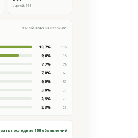
с ценой: 983
992 объявления из архива
10,7%
106
9,6%
95
7,7%
76
7,0%
69
6,0%
59
3,0%
30
2,9%
29
2,3%
23
зать последние 100 объявлений