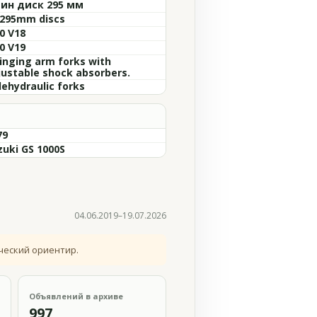
ин диск 295 мм
 295mm discs
0 V18
0 V19
inging arm forks with
justable shock absorbers.
lehydraulic forks
79
zuki GS 1000S
04.06.2019–19.07.2026
ческий ориентир.
Объявлений в архиве
997