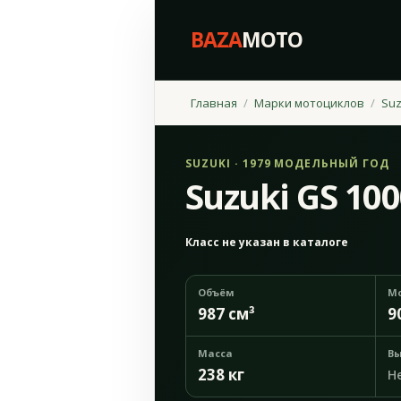
BAZA
MOTO
Главная
Марки мотоциклов
Suz
SUZUKI · 1979 МОДЕЛЬНЫЙ ГОД
Suzuki GS 100
Класс не указан в каталоге
Объём
М
987 см³
9
Масса
Вы
238 кг
Н