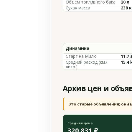
Объём топливного бака
20 л
Сухая масса
238 к
Динамика
Старт на Милю
11.7 
Средний расход (км./
15.4 
литр.)
Архив цен и объя
Это старые объявления; они 
Средняя цена
320 831 ₽