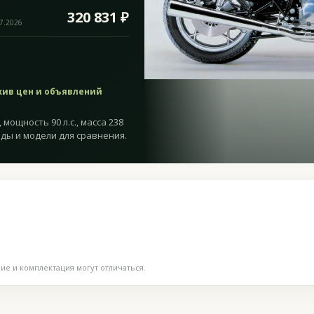
320 831 ₽
07.2026
хив цен и объявлений
 мощность 90 л.с., масса 238
оды и модели для сравнения.
е и комплектация могут отличаться.