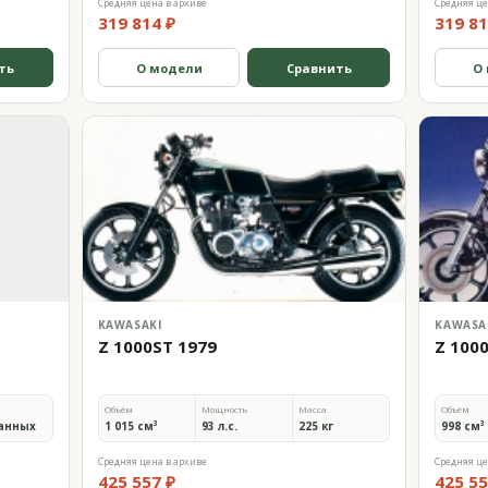
Средняя цена в архиве
Средняя це
319 814 ₽
319 81
ть
О модели
Сравнить
О
KAWASAKI
KAWASA
Z 1000ST 1979
Z 100
Объём
Мощность
Масса
Объём
анных
1 015 см³
93 л.с.
225 кг
998 см³
Средняя цена в архиве
Средняя це
425 557 ₽
425 55