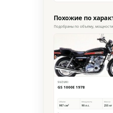
Похожие по хара
Подобраны по объёму, мощности и
SUZUKI
GS 1000E 1978
Объём
Мощность
Масса
987 см³
90 л.с.
255 кг