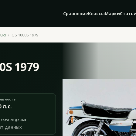
Сравнение
Классы
Марки
Стать
uki
GS 1000S 1979
0S 1979
ощность
0 л.с.
сота сиденья
ет данных