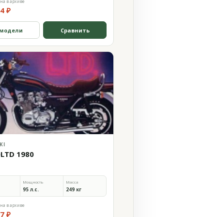
на в архиве
4 ₽
 модели
Сравнить
KI
0LTD 1980
Мощность
Масса
95 л.с.
249 кг
на в архиве
7 ₽