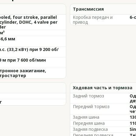
Трансмиссия
ooled, four stroke, parallel
Коробка передач и
6-
cylinder, DOHC, 4 valve per
привод
der
м³
56,6 мм
л.с. (33,2 кВт) при 9 200 об/
Н·м при 7 600 об/мин
тронное зажигание,
тростартер
Ходовая часть и тормоза
Задний тормоз
Од
дв
г
Передний тормоз
Од
че
Задняя шина
13
Передняя шина
11
Задняя подвеска
Si
Передняя подвеска
Te