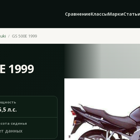
Сравнение
Классы
Марки
Стать
uki
GS 500E 1999
E 1999
ощность
5,5 л.с.
сота сиденья
ет данных