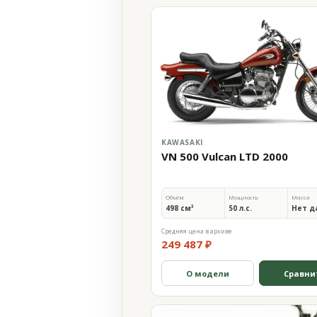
KAWASAKI
VN 500 Vulcan LTD 2000
Объём
Мощность
Масса
498 см³
50 л.с.
Нет д
Средняя цена в архиве
249 487 ₽
О модели
Сравни