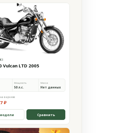
KI
0 Vulcan LTD 2005
Мощность
Масса
50 л.с.
Нет данных
на в архиве
7 ₽
 модели
Сравнить