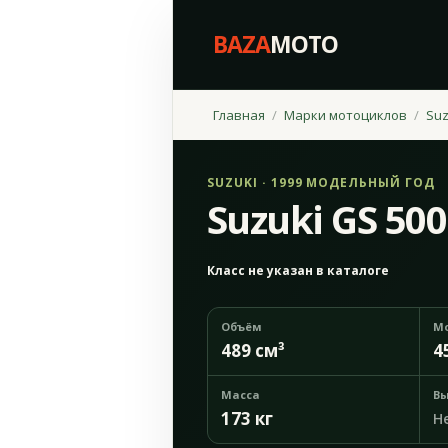
BAZA
MOTO
Главная
Марки мотоциклов
Suz
SUZUKI · 1999 МОДЕЛЬНЫЙ ГОД
Suzuki GS 500
Класс не указан в каталоге
Объём
М
489 см³
4
Масса
Вы
173 кг
Н