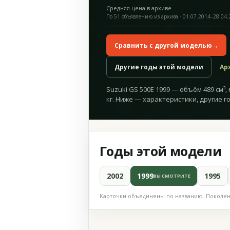
Средняя цена в архиве
По 51 объявлению из архива · 01.07.2014–28.04
Сравнить с другой моделью
→
Другие годы этой модели
Ар
Suzuki GS 500E 1999 — объём 489 см³, 
кг. Ниже — характеристики, другие г
Годы этой модели
2002
1999
1995
ВЫ СМОТРИТЕ
Карточки объединены по названию. Поколени