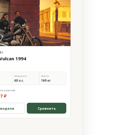
KI
Vulcan 1994
Мощность
Масса
60 л.с.
169 кг
на в архиве
7 ₽
 модели
Сравнить