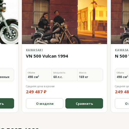
KAWASAKI
KAWASA
VN 500 Vulcan 1994
N 500 
Объём
Мощность
Масса
Объём
анных
498 см³
60 л.с.
169 кг
498 см³
Средняя цена в архиве
Средняя це
249 487 ₽
249 48
ть
О модели
Сравнить
О