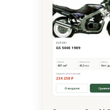
SUZUKI
GS 500E 1989
Объём
Мощность
Масса
487 см³
45,5 л.с.
Нет д
Средняя цена в архиве
234 258 ₽
О модели
Сравни