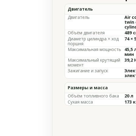
Двигатель
Двигатель
Air c
twin 
cylin
Объём двигателя
489 с
Диаметр цилиндра × ход
74 × 
поршня
Максимальная мощность
45,5 
мин
Максимальный крутящий
39,2 
момент
Зажигание и запуск
Элек
элек
Размеры и масса
Объём топливного бака
20 л
Сухая масса
173 к