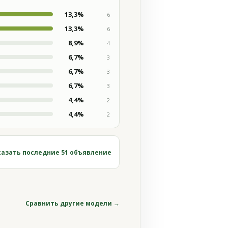
13,3%
6
13,3%
6
8,9%
4
6,7%
3
6,7%
3
6,7%
3
4,4%
2
4,4%
2
азать последние 51 объявление
Сравнить другие модели →