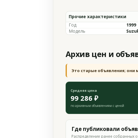
Прочие характеристики
Год
1999
Модель
Suzuk
Архив цен и объя
Это старые объявления; они 
Средняя цена
99 286 ₽
по архивным объявлениям с ценой
Где публиковали объя
Распределение ранее собранных о