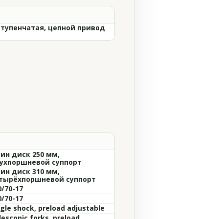
ступенчатая, цепной привод
ин диск 250 мм,
ухпоршневой суппорт
ин диск 310 мм,
тырёхпоршневой суппорт
0/70-17
0/70-17
ngle shock, preload adjustable
lescopic forks, preload