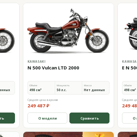
KAWASAKI
KAWASA
N 500 Vulcan LTD 2000
E N 50
Объём
Мощность
Масса
Объём
анных
498 см³
50 л.с.
Нет данных
498 см³
Средняя цена в архиве
Средняя це
249 487 ₽
249 48
ть
О модели
Сравнить
О