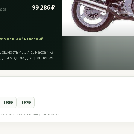
99 286 ₽
.2025
хив цен и объявлений
мощность 45,5 л.с., масса 173
оды и модели для сравнения.
1989
1979
е и комплектация могут отличаться.