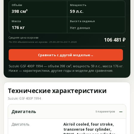
Объём
Мощность
398 см³
59 л.с.
Масса
Высота сиденья
176 кг
Нет данных
Средняя цена в архиве
106 481 ₽
По 356 объявлениям из архива · 25.06.2014–24.11.2020
Сравнить с другой моделью
→
Suzuki GSF 400P 1994 — объём 398 см³, мощность 59 л.с., масса 176 кг.
Ниже — характеристики, другие годы и модели для сравнения.
Технические характеристики
Suzuki GSF 400P 1994
Двигатель
5 параметров
Двигатель
Air/oil cooled, four stroke,
transverse four cylinder,