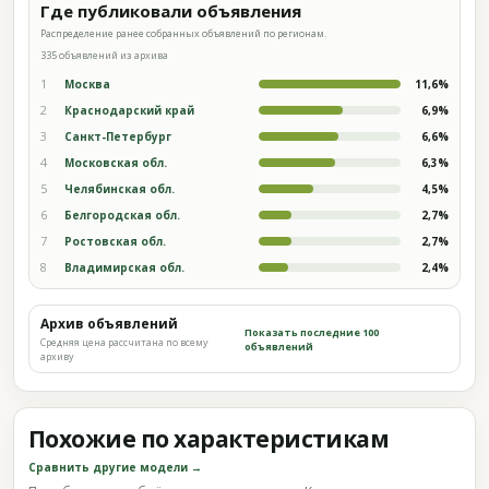
Где публиковали объявления
Распределение ранее собранных объявлений по регионам.
335 объявлений из архива
1
Москва
11,6%
2
Краснодарский край
6,9%
3
Санкт-Петербург
6,6%
4
Московская обл.
6,3%
5
Челябинская обл.
4,5%
6
Белгородская обл.
2,7%
7
Ростовская обл.
2,7%
8
Владимирская обл.
2,4%
Архив объявлений
Показать последние 100
Средняя цена рассчитана по всему
объявлений
архиву
Похожие по характеристикам
Сравнить другие модели →