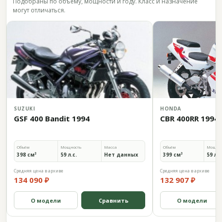
Подобраны по объёму, мощности и году. Класс и назначение
могут отличаться.
SUZUKI
HONDA
GSF 400 Bandit 1994
CBR 400RR 1994
Объём
Мощность
Масса
Объём
Мощно
398 см³
59 л.с.
Нет данных
399 см³
59 л.с
Средняя цена в архиве
Средняя цена в архиве
134 090 ₽
132 907 ₽
О модели
Сравнить
О модели