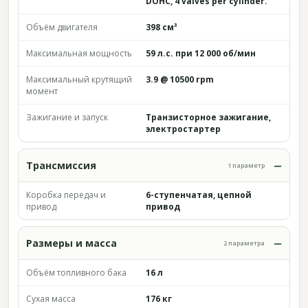
DOHC, 4 valves per cylinder.
Объём двигателя
398 см³
Максимальная мощность
59 л.с. при 12 000 об/мин
Максимальный крутящий
3.9 @ 10500 rpm
момент
Зажигание и запуск
Транзисторное зажигание,
электростартер
Трансмиссия
1 параметр
Коробка передач и
6-ступенчатая, цепной
привод
привод
Размеры и масса
2 параметра
Объём топливного бака
16 л
Сухая масса
176 кг