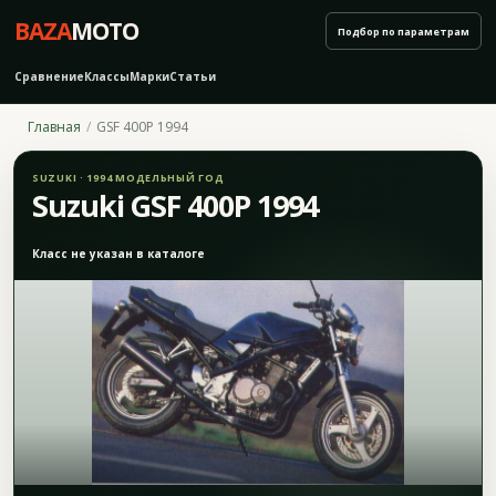
BAZA
MOTO
Подбор по параметрам
Сравнение
Классы
Марки
Статьи
Главная
GSF 400P 1994
SUZUKI · 1994 МОДЕЛЬНЫЙ ГОД
Suzuki GSF 400P 1994
Класс не указан в каталоге