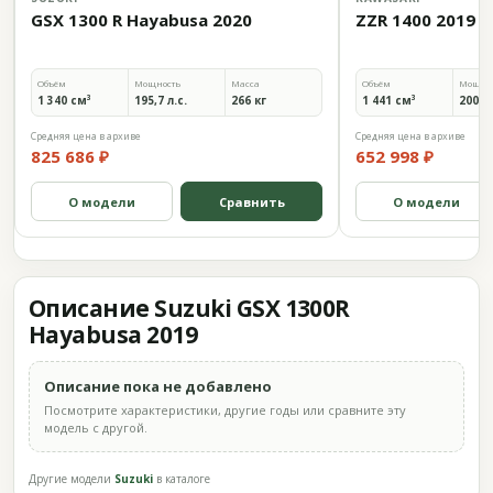
GSX 1300 R Hayabusa 2020
ZZR 1400 2019
Объём
Мощность
Масса
Объём
Мощно
1 340 см³
195,7 л.с.
266 кг
1 441 см³
200 л.
Средняя цена в архиве
Средняя цена в архиве
825 686 ₽
652 998 ₽
О модели
Сравнить
О модели
Описание Suzuki GSX 1300R
Hayabusa 2019
Описание пока не добавлено
Посмотрите характеристики, другие годы или сравните эту
модель с другой.
Другие модели
Suzuki
в каталоге