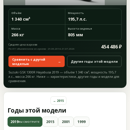
Объём
Мощность
1 340 см³
195,7 л.с.
Масса
Высота сиденья
266 кг
805 мм
Средняя цена в архиве
454 486 ₽
По 411 объявлениям из архива · 29.06.2014–31.07.2026
Сравнить с другой
→
Другие годы этой модели
моделью
Suzuki GSX 1300R Hayabusa 2019 — объём 1 340 см³, мощность 195,7
л.с., масса 266 кг. Ниже — характеристики, другие годы и модели для
сравнения.
← 2015
Годы этой модели
2019
2015
2001
1999
ВЫ СМОТРИТЕ