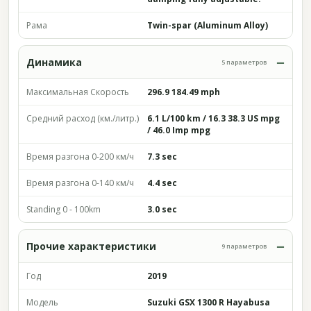
Рама
Twin-spar (Aluminum Alloy)
Динамика
5 параметров
Максимальная Скорость
296.9 184.49 mph
Средний расход (км./литр.)
6.1 L/100 km / 16.3 38.3 US mpg
/ 46.0 Imp mpg
Время разгона 0-200 км/ч
7.3 sec
Время разгона 0-140 км/ч
4.4 sec
Standing 0 - 100km
3.0 sec
Прочие характеристики
9 параметров
Год
2019
Модель
Suzuki GSX 1300 R Hayabusa