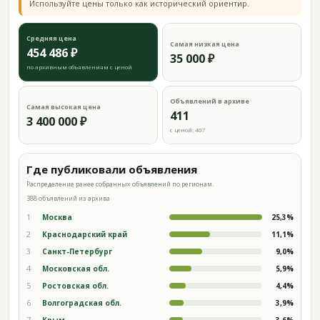
Используйте цены только как исторический ориентир.
Средняя цена
Самая низкая цена
454 486 ₽
35 000 ₽
по архивным объявлениям с ценой
Объявлений в архиве
Самая высокая цена
411
3 400 000 ₽
с ценой: 407
Где публиковали объявления
Распределение ранее собранных объявлений по регионам.
388 объявлений из архива
1
Москва
25,3%
2
Краснодарский край
11,1%
3
Санкт-Петербург
9,0%
4
Московская обл.
5,9%
5
Ростовская обл.
4,4%
6
Волгоградская обл.
3,9%
7
Крым
3,6%