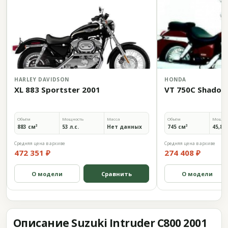
HARLEY DAVIDSON
HONDA
XL 883 Sportster 2001
VT 750C Shadow
Объём
Мощность
Масса
Объём
Мощно
883 см³
53 л.с.
Нет данных
745 см³
45,8 л
Средняя цена в архиве
Средняя цена в архиве
472 351 ₽
274 408 ₽
О модели
Сравнить
О модели
Описание Suzuki Intruder C800 2001