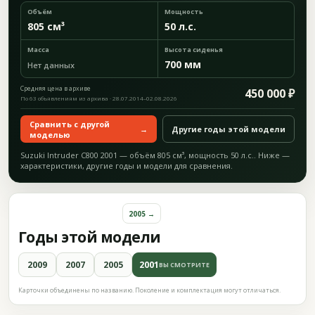
Объём
Мощность
805 см³
50 л.с.
Масса
Высота сиденья
700 мм
Нет данных
Средняя цена в архиве
450 000 ₽
По 63 объявлениям из архива · 28.07.2014–02.08.2026
Сравнить с другой
→
Другие годы этой модели
моделью
Suzuki Intruder C800 2001 — объём 805 см³, мощность 50 л.с.. Ниже —
характеристики, другие годы и модели для сравнения.
2005 →
Годы этой модели
2009
2007
2005
2001
ВЫ СМОТРИТЕ
Карточки объединены по названию. Поколение и комплектация могут отличаться.