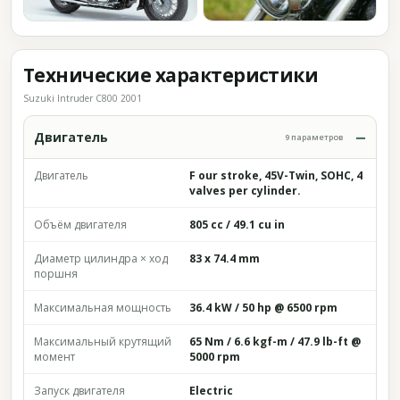
Технические характеристики
Suzuki Intruder C800 2001
Двигатель
9 параметров
Двигатель
F our stroke, 45V-Twin, SOHC, 4
valves per cylinder.
Объём двигателя
805 cc / 49.1 cu in
Диаметр цилиндра × ход
83 x 74.4 mm
поршня
Максимальная мощность
36.4 kW / 50 hp @ 6500 rpm
Максимальный крутящий
65 Nm / 6.6 kgf-m / 47.9 lb-ft @
момент
5000 rpm
Запуск двигателя
Electric