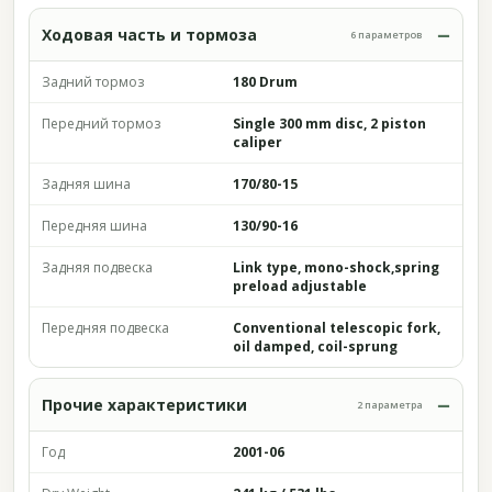
Ходовая часть и тормоза
6 параметров
Задний тормоз
180 Drum
Передний тормоз
Single 300 mm disc, 2 piston
caliper
Задняя шина
170/80-15
Передняя шина
130/90-16
Задняя подвеска
Link type, mono-shock,spring
preload adjustable
Передняя подвеска
Conventional telescopic fork,
oil damped, coil-sprung
Прочие характеристики
2 параметра
Год
2001-06