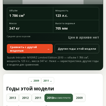
Объём
Мощность
1 786 см³
123 л.с.
Масса
Высота сиденья
347 кг
705 мм
Средняя цена в архиве
Цен в архиве нет
Сравнить с другой
→
Другие годы этой модели
моделью
Suzuki Intruder M109RZ Limited Edition 2010 — объём 1 786 см³,
мощность 123 л.с., масса 347 кг. Ниже — характеристики, другие годы
и модели для сравнения.
← 2009
2011 →
Годы этой модели
2013
2012
2011
2010
2009
ВЫ СМОТРИТЕ