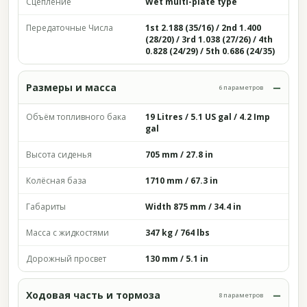
Сцепление
Wet multi-plate type
Передаточные Числа
1st 2.188 (35/16) / 2nd 1.400
(28/20) / 3rd 1.038 (27/26) / 4th
0.828 (24/29) / 5th 0.686 (24/35)
Размеры и масса
6 параметров
Объём топливного бака
19 Litres / 5.1 US gal / 4.2 Imp
gal
Высота сиденья
705 mm / 27.8 in
Колёсная база
1710 mm / 67.3 in
Габариты
Width 875 mm / 34.4 in
Масса с жидкостями
347 kg / 764 lbs
Дорожный просвет
130 mm / 5.1 in
Ходовая часть и тормоза
8 параметров