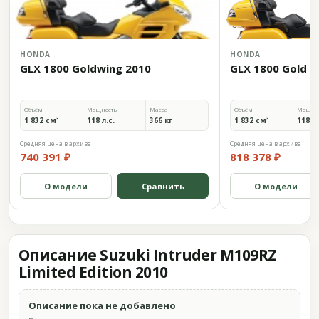
HONDA
HONDA
GLX 1800 Goldwing 2010
GLX 1800 Gold W
Объём
Мощность
Масса
Объём
Мощно
1 832 см³
118 л.с.
366 кг
1 832 см³
118 л.
Средняя цена в архиве
Средняя цена в архиве
740 391 ₽
818 378 ₽
О модели
Сравнить
О модели
Описание Suzuki Intruder M109RZ
Limited Edition 2010
Описание пока не добавлено