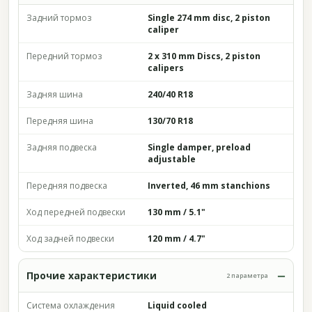
Задний тормоз
Single 274 mm disc, 2 piston
caliper
Передний тормоз
2 x 310 mm Discs, 2 piston
calipers
Задняя шина
240/40 R18
Передняя шина
130/70 R18
Задняя подвеска
Single damper, preload
adjustable
Передняя подвеска
Inverted, 46 mm stanchions
Ход передней подвески
130 mm / 5.1"
Ход задней подвески
120 mm / 4.7"
Прочие характеристики
2 параметра
Система охлаждения
Liquid cooled