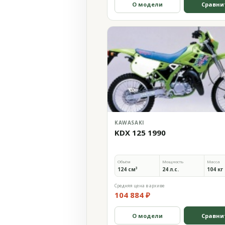
О модели
Сравни
KAWASAKI
KDX 125 1990
Объём
Мощность
Масса
124 см³
24 л.с.
104 кг
Средняя цена в архиве
104 884 ₽
О модели
Сравни