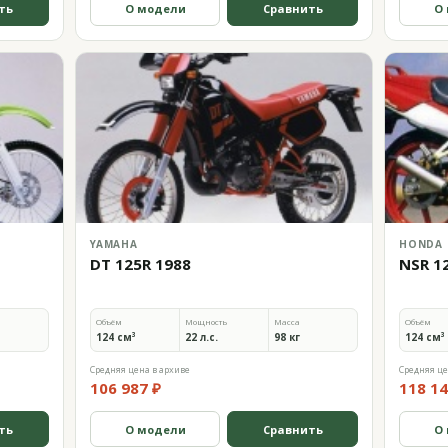
ть
О модели
Сравнить
О
YAMAHA
HONDA
DT 125R 1988
NSR 1
Объём
Мощность
Масса
Объём
124 см³
22 л.с.
98 кг
124 см³
Средняя цена в архиве
Средняя це
106 987 ₽
118 14
ть
О модели
Сравнить
О