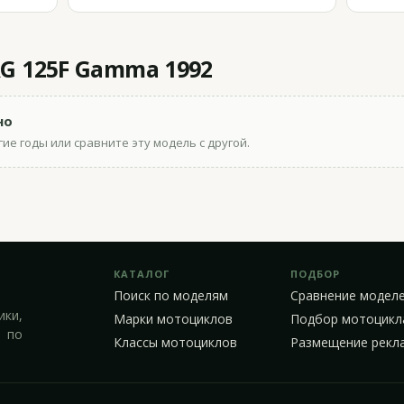
RG 125F Gamma 1992
но
ие годы или сравните эту модель с другой.
КАТАЛОГ
ПОДБОР
Поиск по моделям
Сравнение модел
ики,
Марки мотоциклов
Подбор мотоцикл
 по
Классы мотоциклов
Размещение рекл