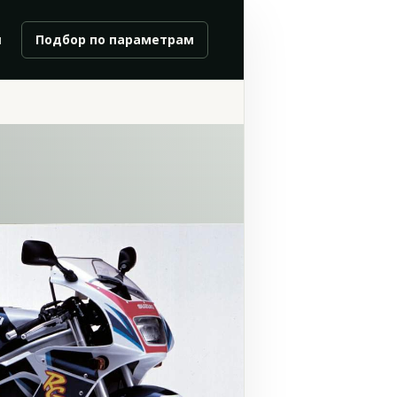
и
Подбор по параметрам