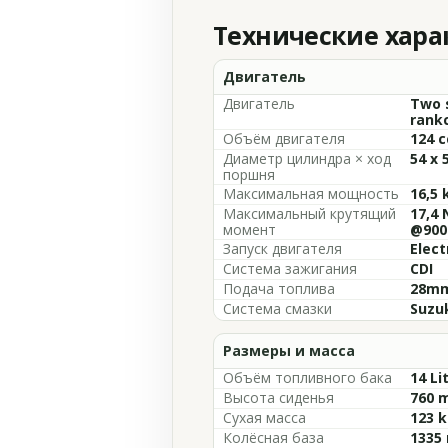
Технические хар
Двигатель
Двигатель
Two s
rankc
Объём двигателя
124 c
Диаметр цилиндра × ход
54 x
поршня
Максимальная мощность
16,5 
Максимальный крутящий
17,4 
момент
@900
Запуск двигателя
Elect
Система зажигания
CDI
Подача топлива
28mm
Система смазки
Suzuk
Размеры и масса
Объём топливного бака
14 Li
Высота сиденья
760 m
Сухая масса
123 k
Колёсная база
1335 