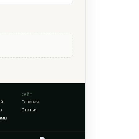
САЙТ
ей
Главная
а
Статьи
амы