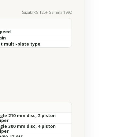
Suzuki RG 125F Gamma 1992
Speed
ain
t multi-plate type
ngle 210 mm disc, 2 piston
iper
ngle 300 mm disc, 4 piston
iper
0/80-17 61S