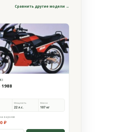
Сравнить другие модели →
KI
5 1988
Мощность
Масса
22 л.с.
107 кг
на в архиве
0 ₽