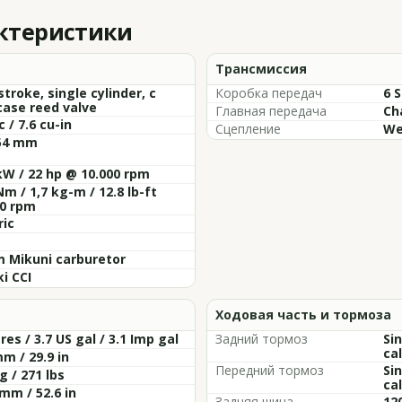
актеристики
Трансмиссия
troke, single cylinder, c
Коробка передач
6 
ase reed valve
Главная передача
Ch
c / 7.6 cu-in
Сцепление
We
 54 mm
kW / 22 hp @ 10.000 rpm
Nm / 1,7 kg-m / 12.8 lb-ft
0 rpm
ric
 Mikuni carburetor
i CCI
Ходовая часть и тормоза
tres / 3.7 US gal / 3.1 Imp gal
Задний тормоз
Si
cal
m / 29.9 in
Передний тормоз
Si
g / 271 lbs
cal
mm / 52.6 in
Задняя шина
12