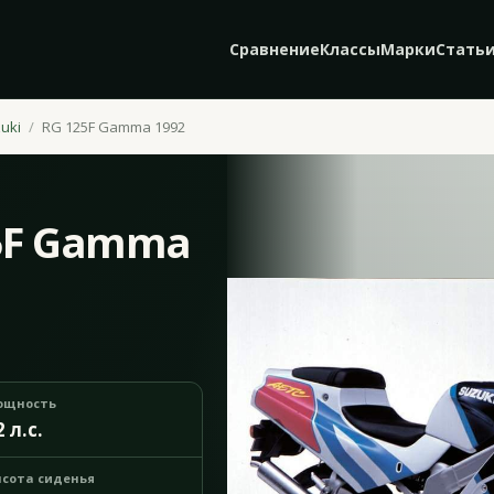
Сравнение
Классы
Марки
Стать
uki
RG 125F Gamma 1992
25F Gamma
ощность
2 л.с.
сота сиденья