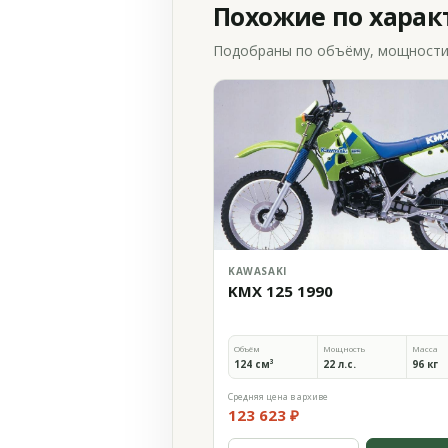
Похожие по хара
Подобраны по объёму, мощности и
KAWASAKI
KMX 125 1990
Объём
Мощность
Масса
124 см³
22 л.с.
96 кг
Средняя цена в архиве
123 623 ₽