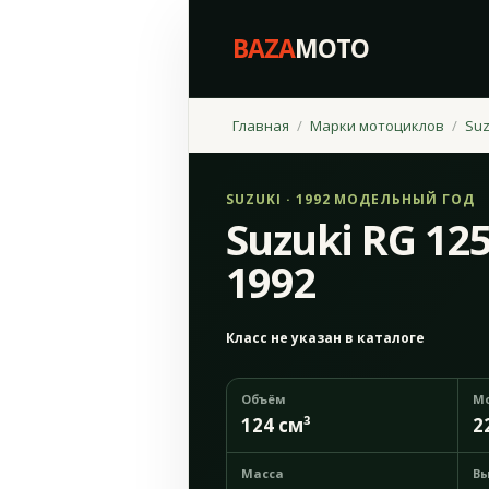
BAZA
MOTO
Главная
Марки мотоциклов
Suz
SUZUKI · 1992 МОДЕЛЬНЫЙ ГОД
Suzuki RG 1
1992
Класс не указан в каталоге
Объём
М
124 см³
2
Масса
Вы