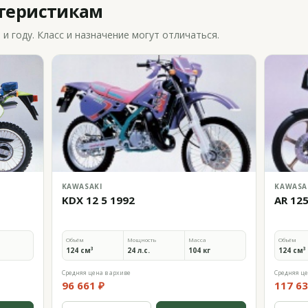
ктеристикам
 году. Класс и назначение могут отличаться.
KAWASAKI
KAWASA
KDX 12 5 1992
AR 12
Объём
Мощность
Масса
Объём
124 см³
24 л.с.
104 кг
124 см³
Средняя цена в архиве
Средняя це
96 661 ₽
117 63