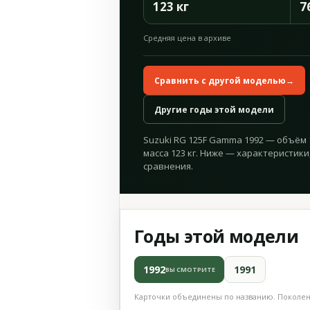
123 кг
7
Средняя цена в архиве
Сравнить с другой моделью
→
Другие годы этой модели
Suzuki RG 125F Gamma 1992 — объём 12
масса 123 кг. Ниже — характеристики
сравнения.
Годы этой модели
1992
1991
ВЫ СМОТРИТЕ
Карточки объединены по названию. Поколени