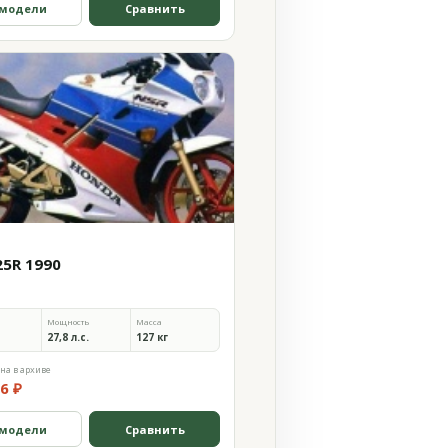
 модели
Сравнить
25R 1990
Мощность
Масса
27,8 л.с.
127 кг
на в архиве
6 ₽
 модели
Сравнить