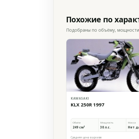
Похожие по хара
Подобраны по объёму, мощности и
KAWASAKI
KLX 250R 1997
Объём
Мощность
Масса
249 см³
30 л.с.
Нет д
Средняя цена в архиве