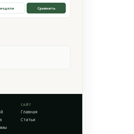
 модели
Сравнить
САЙТ
ей
Главная
а
Статьи
амы