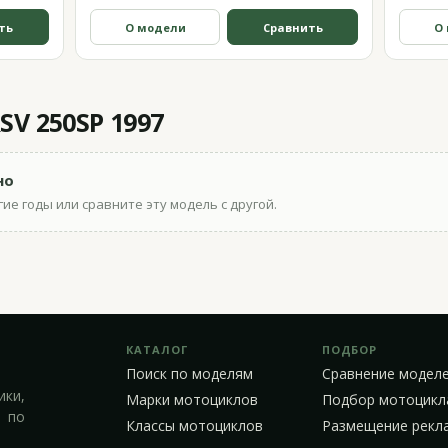
ть
О модели
Сравнить
О
SV 250SP 1997
но
ие годы или сравните эту модель с другой.
КАТАЛОГ
ПОДБОР
Поиск по моделям
Сравнение модел
ики,
Марки мотоциклов
Подбор мотоцикл
 по
Классы мотоциклов
Размещение рекл