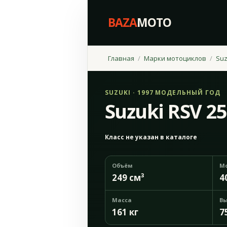
BAZA
MOTO
Главная
Марки мотоциклов
Suz
SUZUKI · 1997 МОДЕЛЬНЫЙ ГОД
Suzuki RSV 2
Класс не указан в каталоге
Объём
М
249 см³
4
Масса
Вы
161 кг
7