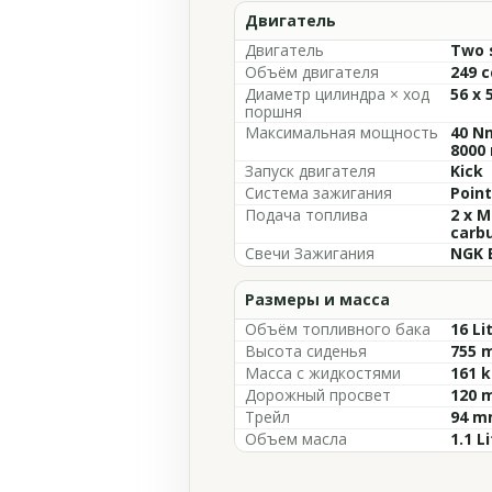
Двигатель
Двигатель
Two s
Объём двигателя
249 c
Диаметр цилиндра × ход
56 x 
поршня
Максимальная мощность
40 Nm
8000
Запуск двигателя
Kick
Система зажигания
Point
Подача топлива
2 x M
carb
Свечи Зажигания
NGK 
Размеры и масса
Объём топливного бака
16 Li
Высота сиденья
755 m
Масса с жидкостями
161 k
Дорожный просвет
120 m
Трейл
94 mm
Объем масла
1.1 L