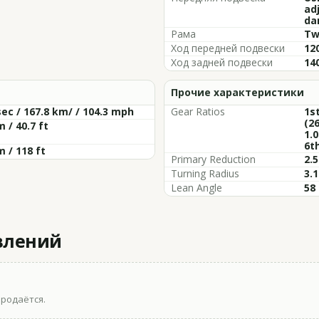
adj
da
Рама
Tw
Ход передней подвески
120
Ход задней подвески
140
Прочие характеристики
sec / 167.8 km/ / 104.3 mph
Gear Ratios
1st
(26
m / 40.7 ft
1.0
6th
m / 118 ft
Primary Reduction
2.5
Turning Radius
3.1
Lean Angle
58
влений
продаётся.