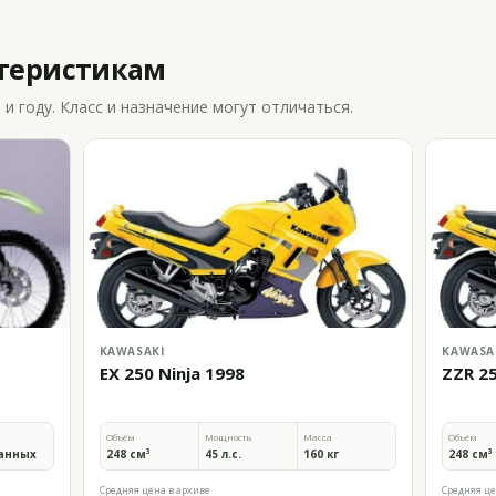
ктеристикам
 году. Класс и назначение могут отличаться.
KAWASAKI
KAWASA
EX 250 Ninja 1998
ZZR 2
Объём
Мощность
Масса
Объём
анных
248 см³
45 л.с.
160 кг
248 см³
Средняя цена в архиве
Средняя це