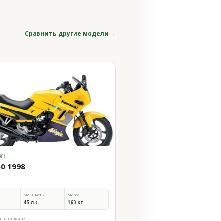
Сравнить другие модели →
KI
50 1998
Мощность
Масса
45 л.с.
160 кг
на в архиве