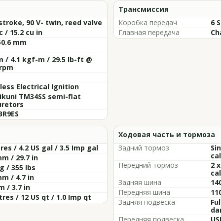
Трансмиссия
troke, 90 V- twin, reed valve
Коробка передач
6 
c / 15.2 cu in
Главная передача
Cha
50.6 mm
 / 4.1 kgf-m / 29.5 lb-ft @
 rpm
less Electrical Ignition
ikuni TM34SS semi-flat
uretors
BR9ES
Ходовая часть и тормоза
tres / 4.2 US gal / 3.5 Imp gal
Задний тормоз
Si
cal
m / 29.7 in
Передний тормоз
2 
g / 355 lbs
cal
m / 4.7 in
Задняя шина
14
 / 3.7 in
Передняя шина
11
itres / 12 US qt / 1.0 Imp qt
Задняя подвеска
Ful
da
Передняя подвеска
US