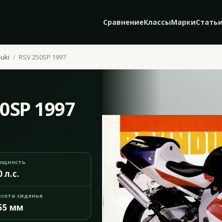
Сравнение
Классы
Марки
Стать
uki
RSV 250SP 1997
50SP 1997
ощность
0 л.с.
сота сиденья
55 мм