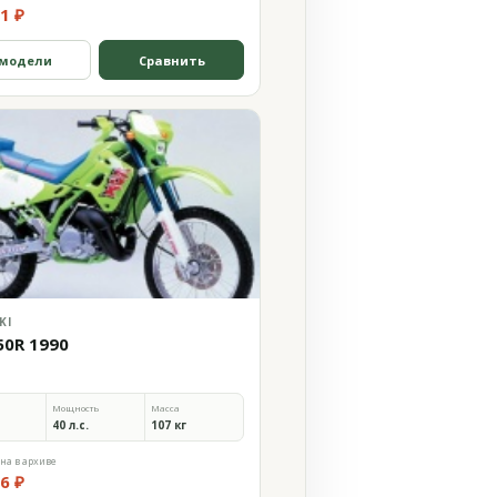
1 ₽
 модели
Сравнить
KI
50R 1990
Мощность
Масса
40 л.с.
107 кг
на в архиве
6 ₽