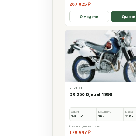
207 025 ₽
О модели
Сравни
SUZUKI
DR 250 Djebel 1998
Объём
Мощность
Масса
249 см³
29 л.с.
118 кг
Средняя цена в архиве
178 647 ₽