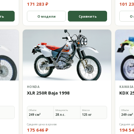
171 283 ₽
101 23
ть
О модели
Сравнить
О
HONDA
KAWASA
XLR 250R Baja 1998
KDX 2
Объём
Мощность
Масса
Объём
249 см³
28 л.с.
125 кг
249 см³
Средняя цена в архиве
Средняя це
175 646 ₽
194 54