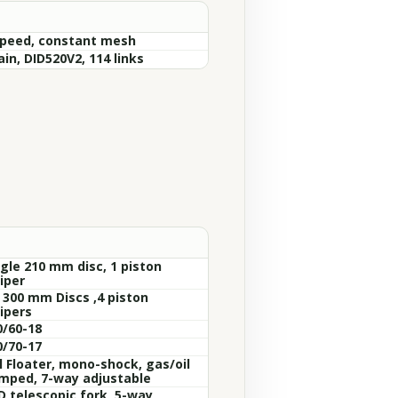
Speed, constant mesh
in, DID520V2, 114 links
ngle 210 mm disc, 1 piston
iper
x 300 mm Discs ,4 piston
ipers
0/60-18
0/70-17
l Floater, mono-shock, gas/oil
mped, 7-way adjustable
D telescopic fork, 5-way