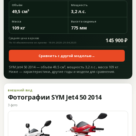
Объём
Мощность
49,5 см³
3,2 л.с.
Масса
Высота сиденья
109 кг
775 мм
Средняя цена в архиве
145 900 ₽
По 10 объявлениям из архива · 18.09.2020–29.04.2025
Сравнить с другой моделью
→
SYM Jet4 50 2014 — объём 49,5 см³, мощность 3,2 л.с., масса 109 кг.
Ниже — характеристики, другие годы и модели для сравнения.
ВНЕШНИЙ ВИД
Фотографии SYM Jet4 50 2014
3 фото