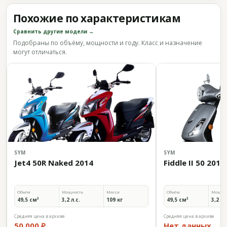
Похожие по характеристикам
Сравнить другие модели →
Подобраны по объёму, мощности и году. Класс и назначение
могут отличаться.
SYM
SYM
Jet4 50R Naked 2014
Fiddle II 50 2014
Объём
Мощность
Масса
Объём
Мощно
49,5 см³
3,2 л.с.
109 кг
49,5 см³
3,2 л.
Средняя цена в архиве
Средняя цена в архиве
50 000 ₽
Нет данных