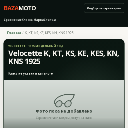
BAZA
MOTO
Подбор по параметрам
Сравнение
Классы
Марки
Статьи
Главная
K, KT, KS, KE, KES, KN, KNS 1925
VELOCETTE · 1925 МОДЕЛЬНЫЙ ГОД
Velocette K, KT, KS, KE, KES, KN,
KNS 1925
Класс не указан в каталоге
Фото пока не добавлено
Характеристики модели доступны ниже