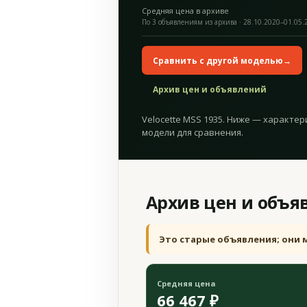
Средняя цена в архиве
По 3 объявлениям из архива · 28.10.2020–01.05.
Сравнить с другой моделью
→
Архив цен и объявлений
Velocette MSS 1935. Ниже — характер
модели для сравнения.
Архив цен и объя
Это старые объявления; они 
Средняя цена
66 467 ₽