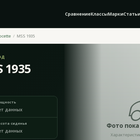
Сравнение
Классы
Марки
Стать
ocette
MSS 1935
ОД
S 1935
ощность
ет данных
сота сиденья
Фото пока
ет данных
Характеристи