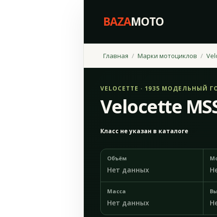
BAZA
MOTO
Главная
Марки мотоциклов
Vel
VELOCETTE · 1935 МОДЕЛЬНЫЙ Г
Velocette MS
Класс не указан в каталоге
Объём
М
Нет данных
Н
Масса
Вы
Нет данных
Н