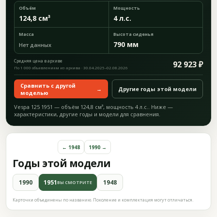
Объём
Мощность
124,8 см³
4 л.с.
Масса
Высота сиденья
790 мм
Нет данных
Средняя цена в архиве
92 923 ₽
По 1 000 объявлениям из архива · 30.04.2025–02.08.2026
Сравнить с другой
→
Другие годы этой модели
моделью
Vespa 125 1951 — объём 124,8 см³, мощность 4 л.с.. Ниже —
характеристики, другие годы и модели для сравнения.
← 1948
1990 →
Годы этой модели
1990
1951
1948
ВЫ СМОТРИТЕ
Карточки объединены по названию. Поколение и комплектация могут отличаться.