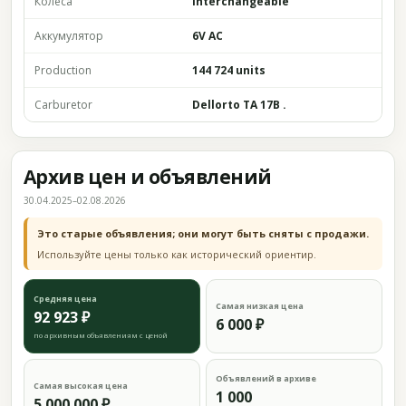
Колёса
Interchangeable
Аккумулятор
6V AC
Production
144 724 units
Carburetor
Dellorto TA 17B .
Архив цен и объявлений
30.04.2025–02.08.2026
Это старые объявления; они могут быть сняты с продажи.
Используйте цены только как исторический ориентир.
Средняя цена
Самая низкая цена
92 923 ₽
6 000 ₽
по архивным объявлениям с ценой
Объявлений в архиве
Самая высокая цена
1 000
5 000 000 ₽