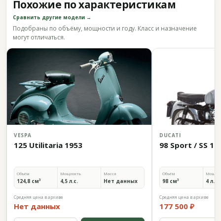
Похожие по характеристикам
Сравнить другие модели →
Подобраны по объёму, мощности и году. Класс и назначение
могут отличаться.
VESPA
DUCATI
125 Utilitaria 1953
98 Sport / SS 19
Объём
Мощность
Масса
Объём
Мощно
124,8 см³
4,5 л.с.
Нет данных
98 см³
4 л.с.
Средняя цена в архиве
Средняя цена в архиве
Нет данных
177 500 ₽