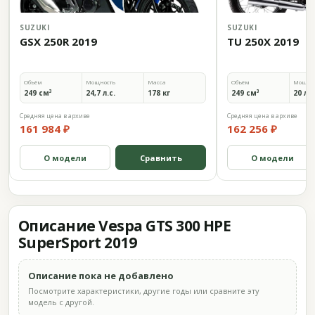
SUZUKI
SUZUKI
GSX 250R 2019
TU 250X 2019
Объём
Мощность
Масса
Объём
Мощно
249 см³
24,7 л.с.
178 кг
249 см³
20 л.с
Средняя цена в архиве
Средняя цена в архиве
161 984 ₽
162 256 ₽
О модели
Сравнить
О модели
Описание Vespa GTS 300 HPE
SuperSport 2019
Описание пока не добавлено
Посмотрите характеристики, другие годы или сравните эту
модель с другой.