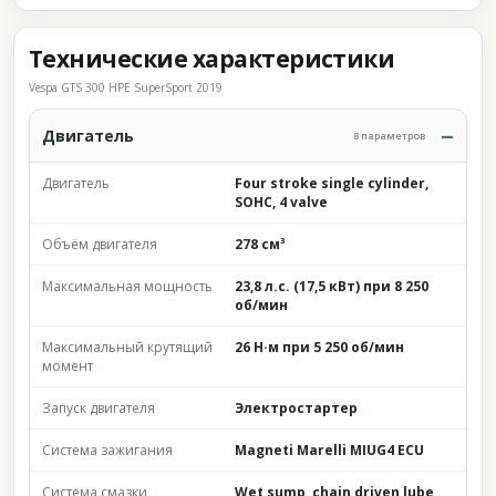
Технические характеристики
Vespa GTS 300 HPE SuperSport 2019
Двигатель
8 параметров
Двигатель
Four stroke single cylinder,
SOHC, 4 valve
Объём двигателя
278 см³
Максимальная мощность
23,8 л.с. (17,5 кВт) при 8 250
об/мин
Максимальный крутящий
26 Н·м при 5 250 об/мин
момент
Запуск двигателя
Электростартер
Система зажигания
Magneti Marelli MIUG4 ECU
Система смазки
Wet sump, chain driven lube