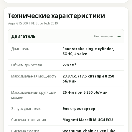
Технические характеристики
Vespa GTS 300 HPE SuperTech 2019
Двигатель
8 параметров
Двигатель
Four stroke single cylinder,
SOHC, 4 valve
Объём двигателя
278 см³
Максимальная мощность
23,8 л.с. (17,5 кВт) при 8 250
об/мин
Максимальный крутящий
26 Н·м при 5 250 об/мин
момент
Запуск двигателя
Электростартер
Система зажигания
Magneti Marelli MIUG4 ECU
Система смазки
Wet sump, chain driven lube