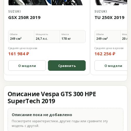
SUZUKI
SUZUKI
GSX 250R 2019
TU 250X 2019
Объём
Мощность
Масса
Объём
Мощно
249 см³
24,7 л.с.
178 кг
249 см³
20 л.с
Средняя цена в архиве
Средняя цена в архиве
161 984 ₽
162 256 ₽
О модели
Сравнить
О модели
Описание Vespa GTS 300 HPE
SuperTech 2019
Описание пока не добавлено
Посмотрите характеристики, другие годы или сравните эту
модель с другой.