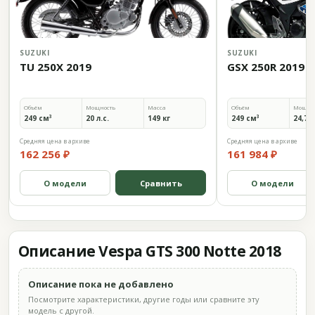
SUZUKI
SUZUKI
TU 250X 2019
GSX 250R 2019
Объём
Мощность
Масса
Объём
Мощно
249 см³
20 л.с.
149 кг
249 см³
24,7 л
Средняя цена в архиве
Средняя цена в архиве
162 256 ₽
161 984 ₽
О модели
Сравнить
О модели
Описание Vespa GTS 300 Notte 2018
Описание пока не добавлено
Посмотрите характеристики, другие годы или сравните эту
модель с другой.