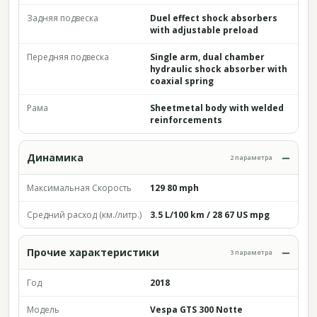
Задняя подвеска
Duel effect shock absorbers
with adjustable preload
Передняя подвеска
Single arm, dual chamber
hydraulic shock absorber with
coaxial spring
Рама
Sheetmetal body with welded
reinforcements
Динамика
2 параметра
Максимальная Скорость
129 80 mph
Средний расход (км./литр.)
3.5 L/100 km / 28 67 US mpg
Прочие характеристики
3 параметра
Год
2018
Модель
Vespa GTS 300 Notte