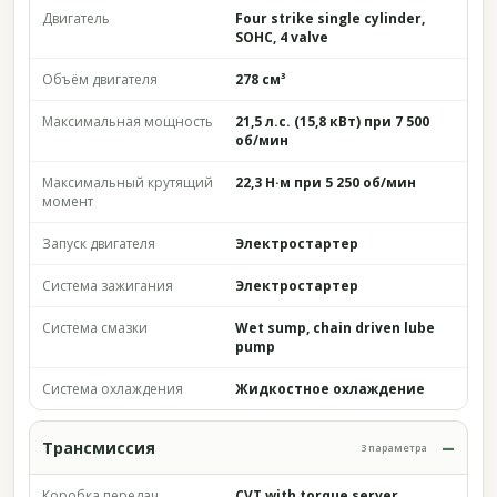
Двигатель
Four strike single cylinder,
SOHC, 4 valve
Объём двигателя
278 см³
Максимальная мощность
21,5 л.с. (15,8 кВт) при 7 500
об/мин
Максимальный крутящий
22,3 Н·м при 5 250 об/мин
момент
Запуск двигателя
Электростартер
Система зажигания
Электростартер
Система смазки
Wet sump, chain driven lube
pump
Система охлаждения
Жидкостное охлаждение
Трансмиссия
3 параметра
Коробка передач
CVT with torque server