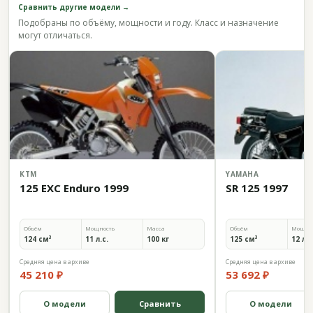
Сравнить другие модели →
Подобраны по объёму, мощности и году. Класс и назначение
могут отличаться.
KTM
YAMAHA
125 EXC Enduro 1999
SR 125 1997
Объём
Мощность
Масса
Объём
Мощно
124 см³
11 л.с.
100 кг
125 см³
12 л.с
Средняя цена в архиве
Средняя цена в архиве
45 210 ₽
53 692 ₽
О модели
Сравнить
О модели