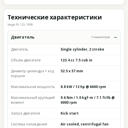
Технические характеристики
Vespa PX 125 1998
Двигатель
7 параметров
Двигатель
Single cylinder, 2 stroke
Объём двигателя
123.4 cc 7.5 cub in
Диаметр цилиндра × ход
52.5 x 57 mm
поршня
Максимальная мощность
8.8 kW / 12 hp @ 6600 rpm
Максимальный крутящий
9.6 Nm / 1.0 kgf-m / 7.1 ft/lb @
момент
6000 rpm
Запуск двигателя
Kick start
Система охлаждения
Air cooled, centrifugal fan