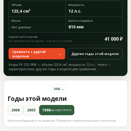
Объём
Мощность
123,4 см³
12 л.с.
Масса
Высота сиденья
810 мм
Нет данных
Средняя цена в архиве
41 000 ₽
По 2 объявлениям из архива · 11.08.2014–11.10.2020
Сравнить с другой
→
Другие годы этой модели
моделью
Vespa PX 125 1998 — объём 123,4 см³, мощность 12 л.с.. Ниже —
характеристики, другие годы и модели для сравнения.
2003 →
Годы этой модели
2008
2003
1998
ВЫ СМОТРИТЕ
Карточки объединены по названию. Поколение и комплектация могут отличаться.