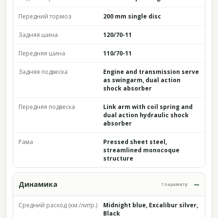
Передний тормоз
200 mm single disc
Задняя шина
120/70-11
Передняя шина
110/70-11
Задняя подвеска
Engine and transmission serve
as swingarm, dual action
shock absorber
Передняя подвеска
Link arm with coil spring and
dual action hydraulic shock
absorber
Рама
Pressed sheet steel,
streamlined monocoque
structure
Динамика
1 параметр
Средний расход (км./литр.)
Midnight blue, Excalibur silver,
Black