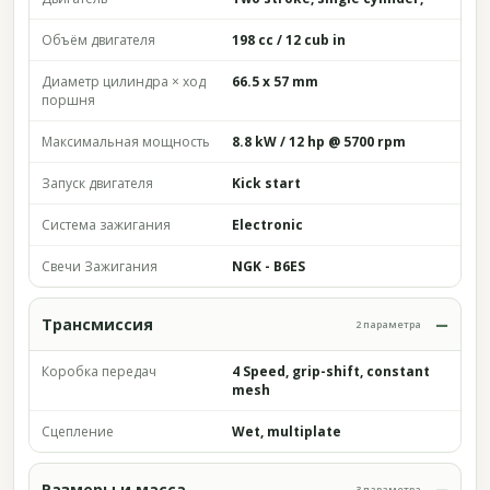
Объём двигателя
198 cc / 12 cub in
Диаметр цилиндра × ход
66.5 x 57 mm
поршня
Максимальная мощность
8.8 kW / 12 hp @ 5700 rpm
Запуск двигателя
Kick start
Система зажигания
Electronic
Свечи Зажигания
NGK - B6ES
Трансмиссия
2 параметра
Коробка передач
4 Speed, grip-shift, constant
mesh
Сцепление
Wet, multiplate
Размеры и масса
3 параметра