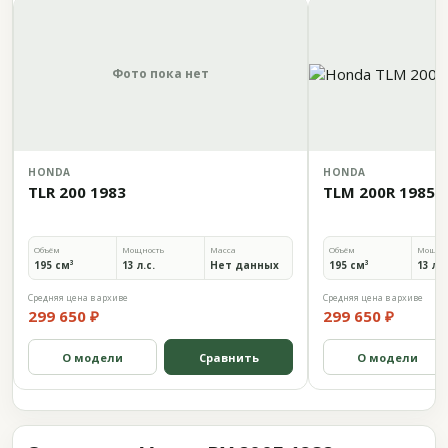
Фото пока нет
HONDA
HONDA
TLR 200 1983
TLM 200R 1985
Объём
Мощность
Масса
Объём
Мощно
195 см³
13 л.с.
Нет данных
195 см³
13 л.с
Средняя цена в архиве
Средняя цена в архиве
299 650 ₽
299 650 ₽
О модели
Сравнить
О модели