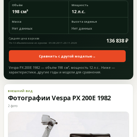
Объём
Мощность
198 см³
12 л.с.
Масса
Высота сиденья
Нет данных
Нет данных
Средняя цена в архиве
136 838 ₽
По 13 объявлениям из архива · 09.08.2017–20.11.2020
Сравнить с другой моделью
→
Vespa PX 200E 1982 — объём 198 см³, мощность 12 л.с.. Ниже —
характеристики, другие годы и модели для сравнения.
ВНЕШНИЙ ВИД
Фотографии Vespa PX 200E 1982
2 фото