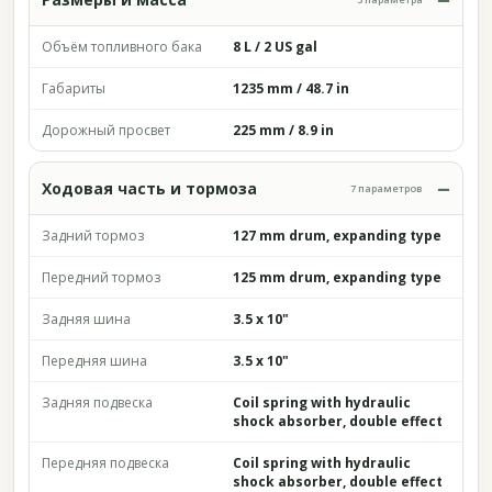
Объём топливного бака
8 L / 2 US gal
Габариты
1235 mm / 48.7 in
Дорожный просвет
225 mm / 8.9 in
Ходовая часть и тормоза
7 параметров
Задний тормоз
127 mm drum, expanding type
Передний тормоз
125 mm drum, expanding type
Задняя шина
3.5 x 10"
Передняя шина
3.5 x 10"
Задняя подвеска
Coil spring with hydraulic
shock absorber, double effect
Передняя подвеска
Coil spring with hydraulic
shock absorber, double effect