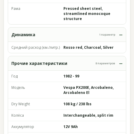
Рама
Pressed sheet steel,
streamlined monocoque
structure
Динамика
1 параметр
Средний расход (км./литр.)
Rosso red, Charcoal, Silver
Прочие характеристики
8 параметров
Год
1982 - 99
Модель
Vespa PX200E, Arcobaleno,
Arcobaleno El
Dry Weight
108 kg / 238 lbs
Колёса
Interchangeable, split rim
Аккумулятор
12V 9Ah