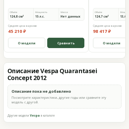
Объём
Мощность
Масса
Объём
Мощно
124,8 см³
15 л.с.
Нет данных
124,7 см³
13,6 л
Средняя цена в архиве
Средняя цена в архиве
45 210 ₽
98 417 ₽
О модели
Сравнить
О модели
Описание Vespa Quarantasei
Concept 2012
Описание пока не добавлено
Посмотрите характеристики, другие годы или сравните эту
модель с другой.
Другие модели
Vespa
в каталоге