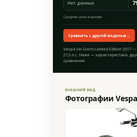
7
Нет данных
Средняя цена в архиве
Сравнить с другой моделью
→
Vespa Sei Giorni Limited Edition 2017
21,5 л.с.. Ниже — характеристики, др
сравнения.
ВНЕШНИЙ ВИД
Фотографии Vespa S