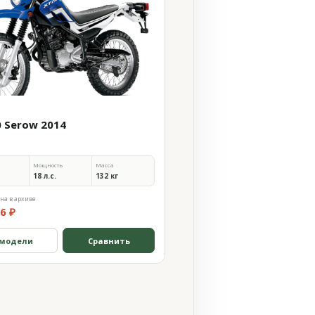
0 Serow 2014
Мощность
Масса
18 л.с.
132 кг
на в архиве
6 ₽
 модели
Сравнить