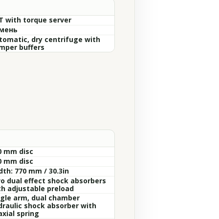
T with torque server
мень
tomatic, dry centrifuge with
mper buffers
0 mm disc
0 mm disc
dth: 770 mm / 30.3in
o dual effect shock absorbers
th adjustable preload
ngle arm, dual chamber
draulic shock absorber with
axial spring