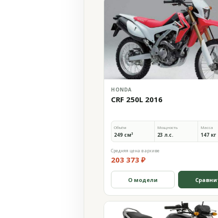
HONDA
CRF 250L 2016
Объём
Мощность
Масса
249 см³
23 л.с.
147 кг
Средняя цена в архиве
203 373 ₽
О модели
Сравни