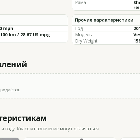
Рама
Sh
re
Прочие характеристики
80 mph
Год
20
/100 km / 28 67 US mpg
Модель
Ves
Dry Weight
158
влений
продаётся.
ктеристикам
 году. Класс и назначение могут отличаться.