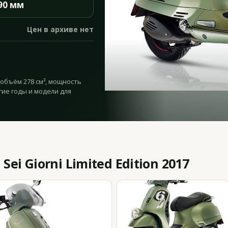
90 мм
Цен в архиве нет
 — объём 278 см³, мощность
угие годы и модели для
ei Giorni Limited Edition 2017