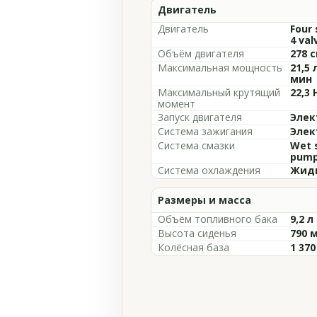
Двигатель
Двигатель
Four 
4 val
Объём двигателя
278 с
Максимальная мощность
21,5 
мин
Максимальный крутящий
22,3 
момент
Запуск двигателя
Элек
Система зажигания
Элек
Система смазки
Wet s
pum
Система охлаждения
Жидк
Размеры и масса
Объём топливного бака
9,2 л
Высота сиденья
790 
Колёсная база
1 37