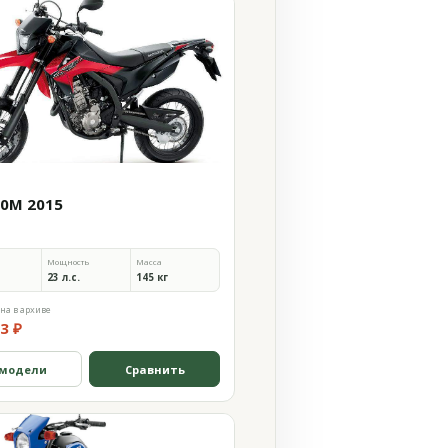
50M 2015
Мощность
Масса
23 л.с.
145 кг
на в архиве
3 ₽
 модели
Сравнить