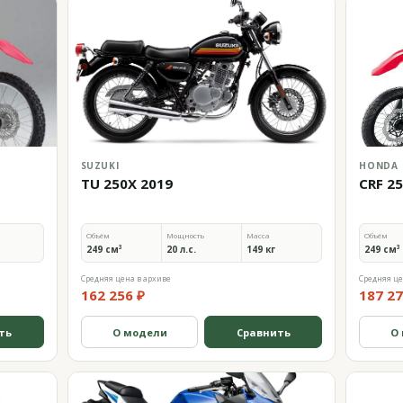
SUZUKI
HONDA
TU 250X 2019
CRF 2
Объём
Мощность
Масса
Объём
249 см³
20 л.с.
149 кг
249 см³
Средняя цена в архиве
Средняя це
162 256 ₽
187 27
ть
О модели
Сравнить
О