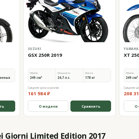
SUZUKI
YAMAHA
GSX 250R 2019
XT 25
Объём
Мощность
Масса
Объём
анных
249 см³
24,7 л.с.
178 кг
249 см³
Средняя цена в архиве
Средняя це
161 984 ₽
208 31
ть
О модели
Сравнить
О
 Giorni Limited Edition 2017