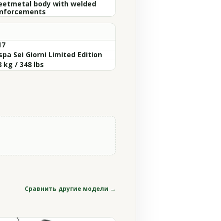
eetmetal body with welded
inforcements
17
pa Sei Giorni Limited Edition
 kg / 348 lbs
Сравнить другие модели →