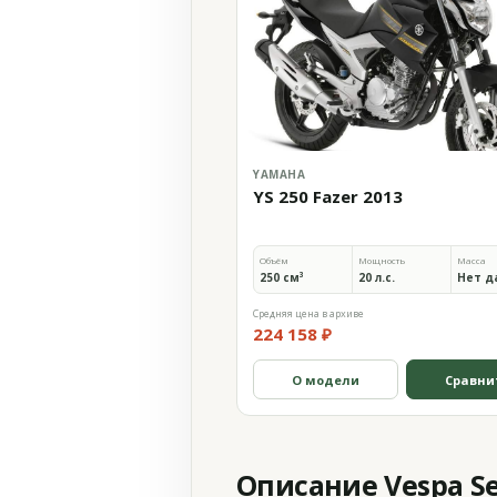
YAMAHA
YS 250 Fazer 2013
Объём
Мощность
Масса
250 см³
20 л.с.
Нет д
Средняя цена в архиве
224 158 ₽
О модели
Сравни
Описание Vespa Sei