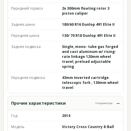
Передний тормоз
2x 300mm floating rotor 3
piston caliper
Задняя шина
180/60 R16 Dunlop 491 Elite II
Передняя шина
130/ 70 R18 Dunlop 491 Elite II
Задняя подвеска
Single, mono- tube gas forged
and cast aluminum w/ rising-
rate linkage 120mm wheel
travel, preload adjustable
spring
Передняя подвеска
43mm Inverted cartridge
telescopic fork , 130mm wheel
travel
Прочие характеристики
3 параметра
Год
2014
Модель
Victory Cross Country 8-Ball