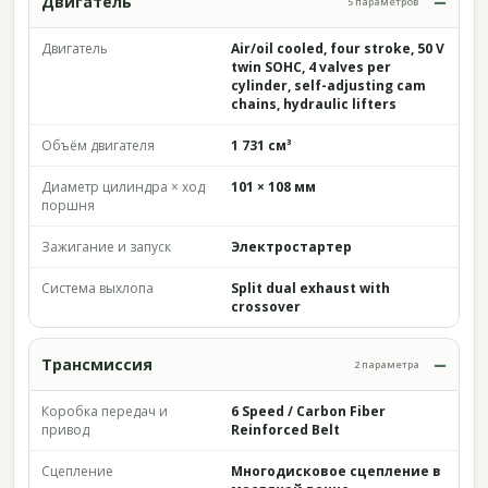
Двигатель
5 параметров
Двигатель
Air/oil cooled, four stroke, 50 V
twin SOHC, 4 valves per
cylinder, self-adjusting cam
chains, hydraulic lifters
Объём двигателя
1 731 см³
Диаметр цилиндра × ход
101 × 108 мм
поршня
Зажигание и запуск
Электростартер
Система выхлопа
Split dual exhaust with
crossover
Трансмиссия
2 параметра
Коробка передач и
6 Speed / Carbon Fiber
привод
Reinforced Belt
Сцепление
Многодисковое сцепление в