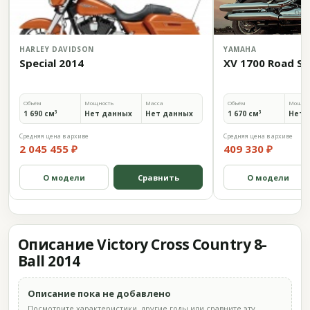
HARLEY DAVIDSON
YAMAHA
Special 2014
XV 1700 Road St
Объём
Мощность
Масса
Объём
Мощно
1 690 см³
Нет данных
Нет данных
1 670 см³
Нет 
Средняя цена в архиве
Средняя цена в архиве
2 045 455 ₽
409 330 ₽
О модели
Сравнить
О модели
Описание Victory Cross Country 8-
Ball 2014
Описание пока не добавлено
Посмотрите характеристики, другие годы или сравните эту