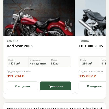
YAMAHA
HONDA
oad Star 2006
CB 1300 2005
Объём
Мощность
Масса
Объём
Мощно
1 670 см³
Нет данных
312 кг
1 284 см³
114 л.
Средняя цена в архиве
Средняя цена в архиве
391 794 ₽
335 087 ₽
О модели
Сравнить
О модели