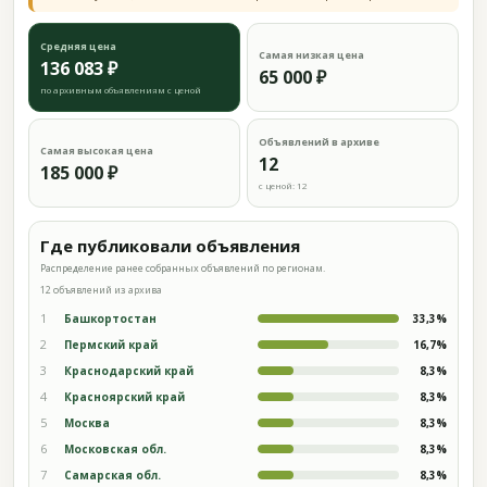
Средняя цена
Самая низкая цена
136 083 ₽
65 000 ₽
по архивным объявлениям с ценой
Объявлений в архиве
Самая высокая цена
12
185 000 ₽
с ценой: 12
Где публиковали объявления
Распределение ранее собранных объявлений по регионам.
12 объявлений из архива
1
Башкортостан
33,3%
2
Пермский край
16,7%
3
Краснодарский край
8,3%
4
Красноярский край
8,3%
5
Москва
8,3%
6
Московская обл.
8,3%
7
Самарская обл.
8,3%