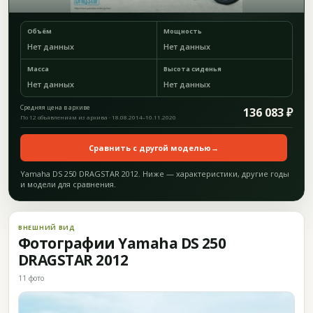
Объём
Мощность
Нет данных
Нет данных
Масса
Высота сиденья
Нет данных
Нет данных
Средняя цена в архиве
136 083 ₽
По 12 объявлениям из архива · 18.08.2014–10.11.2020
Сравнить с другой моделью
→
Yamaha DS 250 DRAGSTAR 2012. Ниже — характеристики, другие годы
и модели для сравнения.
ВНЕШНИЙ ВИД
Фотографии Yamaha DS 250
DRAGSTAR 2012
11 фото