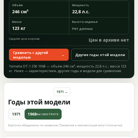
Объём
Мощность
246 см³
22,8 л.с.
Масса
Высота сиденья
123 кг
Нет данных
Средняя цена в архиве
Цен в архиве нет
Сравнить с другой
→
Другие годы этой модели
моделью
Yamaha DT-1 250 1968 — объём 246 см³, мощность 22,8 л.с., масса 123
кг. Ниже — характеристики, другие годы и модели для сравнения.
1971 →
Годы этой модели
1971
1968
ВЫ СМОТРИТЕ
Карточки объединены по названию. Поколение и комплектация могут отличаться.