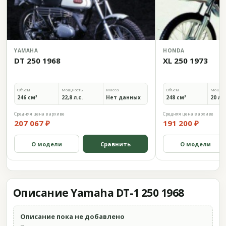
YAMAHA
HONDA
DT 250 1968
XL 250 1973
Объём
Мощность
Масса
Объём
Мощно
246 см³
22,8 л.с.
Нет данных
248 см³
20 л.с
Средняя цена в архиве
Средняя цена в архиве
207 067 ₽
191 200 ₽
О модели
Сравнить
О модели
Описание Yamaha DT-1 250 1968
Описание пока не добавлено