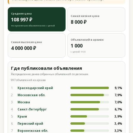
Средняя цена
Самая низкая цена
108 997 ₽
8 000 ₽
по архивным объявлениям с ценой
Объявлений в архиве
Самая высокая цена
1 000
4 000 000 ₽
с ценой: 994
Где публиковали объявления
Распределение ранее собранных объявлений по регионам.
997 объявлений из архива
1
Краснодарский край
9,1%
2
Московская обл.
7,9%
3
Москва
7,0%
4
Санкт-Петербург
6,7%
5
Крым
3,9%
6
Пермский край
3,4%
7
Воронежская обл.
3,3%