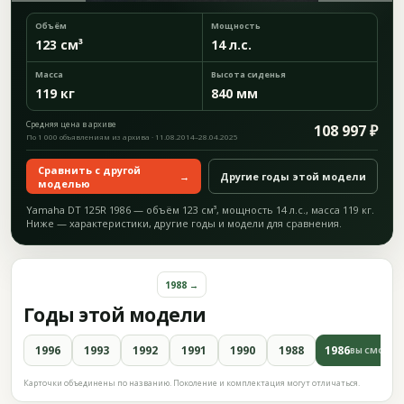
Объём
Мощность
123 см³
14 л.с.
Масса
Высота сиденья
119 кг
840 мм
Средняя цена в архиве
108 997 ₽
По 1 000 объявлениям из архива · 11.08.2014–28.04.2025
Сравнить с другой
→
Другие годы этой модели
моделью
Yamaha DT 125R 1986 — объём 123 см³, мощность 14 л.с., масса 119 кг.
Ниже — характеристики, другие годы и модели для сравнения.
1988 →
Годы этой модели
1996
1993
1992
1991
1990
1988
1986
ВЫ СМОТРИ
Карточки объединены по названию. Поколение и комплектация могут отличаться.