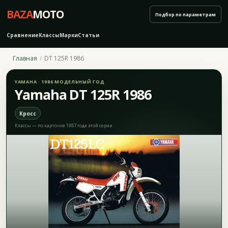
BAZA
MOTO
Подбор по параметрам
Сравнение
Классы
Марки
Статьи
Главная
DT 125R 1986
YAMAHA · 1986 МОДЕЛЬНЫЙ ГОД
Yamaha DT 125R 1986
Кросс
Классы — по карточке 1987 года этой серии