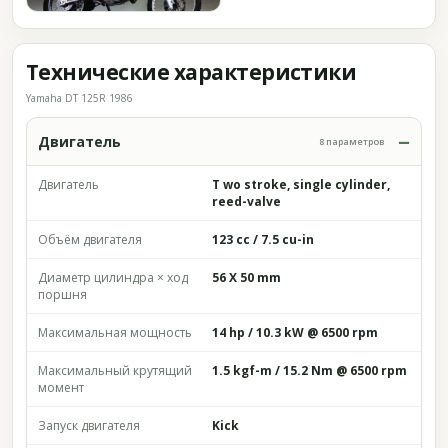
Технические характеристики
Yamaha DT 125R 1986
Двигатель
8 параметров
Двигатель
T wo stroke, single cylinder,
reed-valve
Объём двигателя
123 cc / 7.5 cu-in
Диаметр цилиндра × ход
56 X 50 mm
поршня
Максимальная мощность
14 hp / 10.3 kW @ 6500 rpm
Максимальный крутящий
1.5 kgf-m / 15.2 Nm @ 6500 rpm
момент
Запуск двигателя
Kick