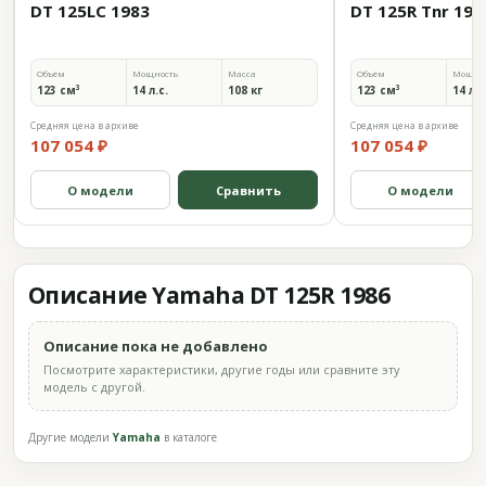
DT 125LC 1983
DT 125R Tnr 198
Объём
Мощность
Масса
Объём
Мощно
123 см³
14 л.с.
108 кг
123 см³
14 л.с
Средняя цена в архиве
Средняя цена в архиве
107 054 ₽
107 054 ₽
О модели
Сравнить
О модели
Описание Yamaha DT 125R 1986
Описание пока не добавлено
Посмотрите характеристики, другие годы или сравните эту
модель с другой.
Другие модели
Yamaha
в каталоге