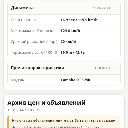
Динамика
4 параметра
Старт на Милю
16.9 sec / 115.9 km/h
Максимальная Скорость
124.6 km/h
Средний расход (км./литр.)
20 km/lit
Торможение 60 - 0 / 100 - 0
16.0 m / 43.7 m
Прочие характеристики
1 параметр
Модель
Yamaha DT 125R
Архив цен и объявлений
11.08.2014–28.04.2025
Это старые объявления; они могут быть сняты с продажи.
Используйте цены только как исторический ориентир.