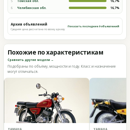
5
Томская обл.
16,7%
6
Челябинская обл.
16,7%
Архив объявлений
Показать последние 9 объявлений
Средняя цена рассчитана по всему архиву
Похожие по характеристикам
Сравнить другие модели →
Подобраны по объёму, мощности и году. Класс и назначение
могут отличаться.
YAMAHA
YAMAHA