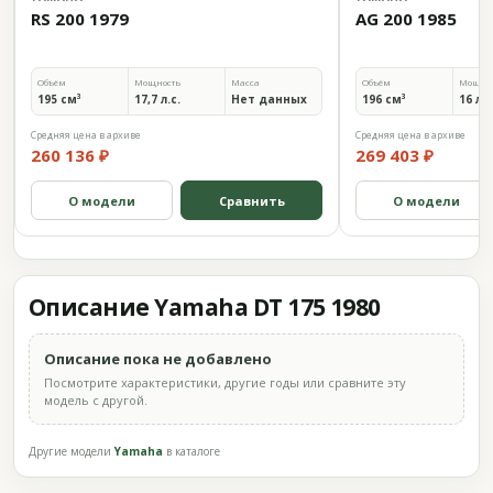
RS 200 1979
AG 200 1985
Объём
Мощность
Масса
Объём
Мощно
195 см³
17,7 л.с.
Нет данных
196 см³
16 л.с
Средняя цена в архиве
Средняя цена в архиве
260 136 ₽
269 403 ₽
О модели
Сравнить
О модели
Описание Yamaha DT 175 1980
Описание пока не добавлено
Посмотрите характеристики, другие годы или сравните эту
модель с другой.
Другие модели
Yamaha
в каталоге