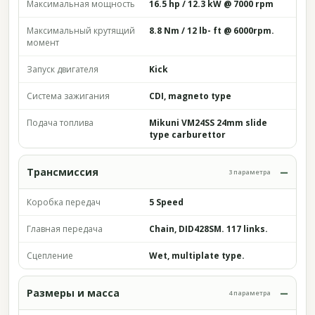
Максимальная мощность
16.5 hp / 12.3 kW @ 7000 rpm
Максимальный крутящий
8.8 Nm / 12 lb- ft @ 6000rpm.
момент
Запуск двигателя
Kick
Система зажигания
CDI, magneto type
Подача топлива
Mikuni VM24SS 24mm slide
type carburettor
Трансмиссия
3 параметра
Коробка передач
5 Speed
Главная передача
Chain, DID428SM. 117 links.
Сцепление
Wet, multiplate type.
Размеры и масса
4 параметра