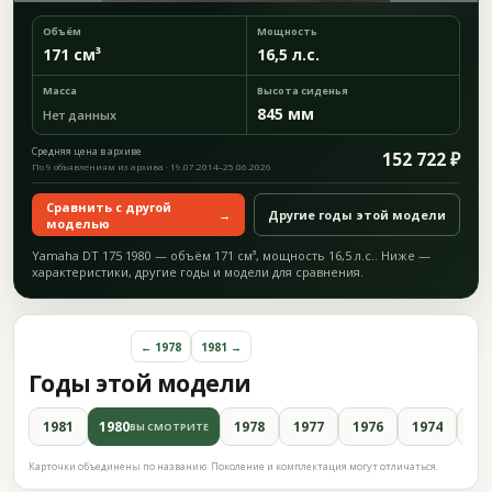
Объём
Мощность
171 см³
16,5 л.с.
Масса
Высота сиденья
845 мм
Нет данных
Средняя цена в архиве
152 722 ₽
По 9 объявлениям из архива · 19.07.2014–25.06.2026
Сравнить с другой
→
Другие годы этой модели
моделью
Yamaha DT 175 1980 — объём 171 см³, мощность 16,5 л.с.. Ниже —
характеристики, другие годы и модели для сравнения.
← 1978
1981 →
Годы этой модели
1981
1980
1978
1977
1976
1974
19
ВЫ СМОТРИТЕ
Карточки объединены по названию. Поколение и комплектация могут отличаться.