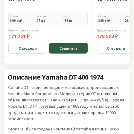
Объём
Мощность
Масса
Объём
Мощно
399 см³
27 л.с.
158 кг
395 см³
26,7 л
Средняя цена в архиве
Средняя цена в архиве
171 751 ₽
178 593 ₽
О модели
Сравнить
О модели
Описание Yamaha DT 400 1974
Yamaha DT - серия мопедов и мотоциклов, производимых
Yamaha Motor Corporation . Модели в серии DT оснащены
объем двигателя от 50 до 400 см (от 3,1 до 24,4 куб в). Первая
модель DT, DT-1 , был выпущен в 1968 году и начал быстро
продаваться, так, что в год их выпускали порядка 12000
экземпляров.
Серия DT была создана компанией Yamaha в конце 1960-х