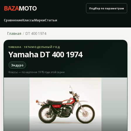
BAZA
MOTO
Подбор по параметрам
Сравнение
Классы
Марки
Статьи
Главная
DT 400 1974
YAMAHA · 1974 МОДЕЛЬНЫЙ ГОД
Yamaha DT 400 1974
Эндуро
Классы — по карточке 1978 года этой серии