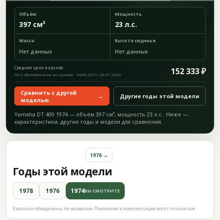
Объём
Мощность
397 см³
23 л.с.
Масса
Высота сиденья
Нет данных
Нет данных
Средняя цена в архиве
152 333 ₽
По 3 объявлениям из архива · 14.06.2019–20.07.2026
Сравнить с другой
→
Другие годы этой модели
моделью
Yamaha DT 400 1974 — объём 397 см³, мощность 23 л.с.. Ниже —
характеристики, другие годы и модели для сравнения.
1976 →
Годы этой модели
1978
1976
1974
ВЫ СМОТРИТЕ
Карточки объединены по названию. Поколение и комплектация могут отличаться.