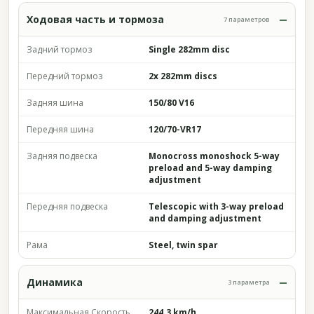
Ходовая часть и тормоза
7 параметров
Задний тормоз
Single 282mm disc
Передний тормоз
2x 282mm discs
Задняя шина
150/80 V16
Передняя шина
120/70-VR17
Задняя подвеска
Monocross monoshock 5-way
preload and 5-way damping
adjustment
Передняя подвеска
Telescopic with 3-way preload
and damping adjustment
Рама
Steel, twin spar
Динамика
3 параметра
Максимальная Скорость
244.3 km/h