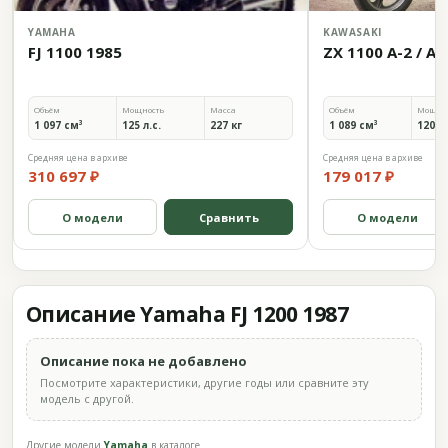
YAMAHA
KAWASAKI
FJ 1100 1985
ZX 1100 A-2 / A-
Объём
Мощность
Масса
Объём
Мощно
1 097 см³
125 л.с.
227 кг
1 089 см³
120 л.
Средняя цена в архиве
Средняя цена в архиве
310 697 ₽
179 017 ₽
О модели
Сравнить
О модели
Описание Yamaha FJ 1200 1987
Описание пока не добавлено
Посмотрите характеристики, другие годы или сравните эту
модель с другой.
Другие модели
Yamaha
в каталоге