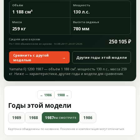
Объём
Мощность
1 188 см³
130 л.с.
Масса
Высота сиденья
259 кг
780 мм
Средняя цена в архиве
250 105 ₽
По 1 000 объявлениям из архива · 16.08.2017–20.07.2026
Сравнить с другой
→
Другие годы этой модели
моделью
Yamaha FJ 1200 1987 — объём 1 188 см³, мощность 130 л.с., масса 259
кг. Ниже — характеристики, другие годы и модели для сравнения.
← 1986
1988 →
Годы этой модели
1989
1988
1987
1986
ВЫ СМОТРИТЕ
Карточки объединены по названию. Поколение и комплектация могут отличаться.