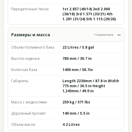
Передаточные Числа
1st 2.857 (40/14) 2nd 2.000
(36/18) 3rd 1.571 (33/21) 4th
1.291 (31/24) 5th 1.115 (29/26)
Размеры и масса
7 параметров
Объём топливного бака
22 Litres / 5.8 gal
Высота сиденья
780 mm / 30.7 in
Колёсная база
1490 mm / 58.7in
Габариты
Length 2230mm / 87.8 in Width
775 mm / 30.5 in Height
1,245mm / 49.0 in
Масса с жидкостями
259 kg / 571 lbs
Дорожный просвет
140 mm / 5.5 in
Объем масла
4.2 Litres