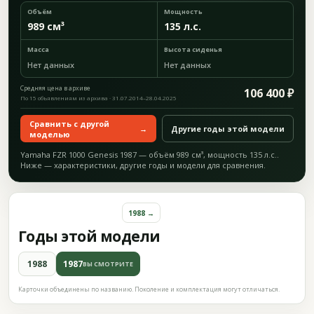
Объём
Мощность
989 см³
135 л.с.
Масса
Высота сиденья
Нет данных
Нет данных
Средняя цена в архиве
106 400 ₽
По 15 объявлениям из архива · 31.07.2014–28.04.2025
Сравнить с другой
→
Другие годы этой модели
моделью
Yamaha FZR 1000 Genesis 1987 — объём 989 см³, мощность 135 л.с..
Ниже — характеристики, другие годы и модели для сравнения.
1988 →
Годы этой модели
1988
1987
ВЫ СМОТРИТЕ
Карточки объединены по названию. Поколение и комплектация могут отличаться.