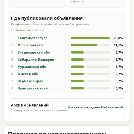
с ценой: 15
Где публиковали объявления
Распределение ранее собранных объявлений по регионам.
15 объявлений из архива
1
Санкт-Петербург
20,0%
2
Орловская обл.
13,3%
3
Владимирская обл.
6,7%
4
Кабардино-Балкария
6,7%
5
Мурманская обл.
6,7%
6
Омская обл.
6,7%
7
Пермский край
6,7%
8
Приморский край
6,7%
Архив объявлений
Показать последние 15 объявлений
Средняя цена рассчитана по всему архиву