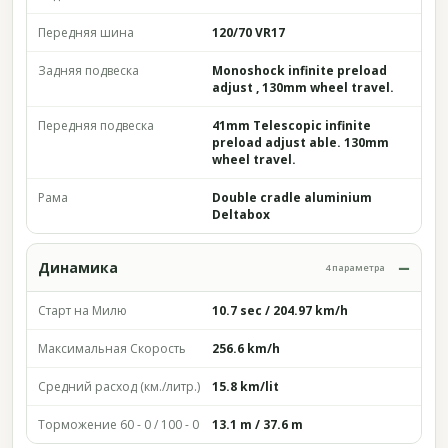
Передняя шина
120/70 VR17
Задняя подвеска
Monoshock infinite preload
adjust , 130mm wheel travel.
Передняя подвеска
41mm Telescopic infinite
preload adjust able. 130mm
wheel travel.
Рама
Double cradle aluminium
Deltabox
Динамика
4 параметра
Старт на Милю
10.7 sec / 204.97 km/h
Максимальная Скорость
256.6 km/h
Средний расход (км./литр.)
15.8 km/lit
Торможение 60 - 0 / 100 - 0
13.1 m / 37.6 m