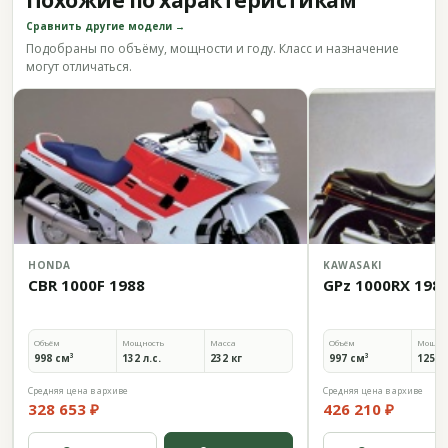
Похожие по характеристикам
Сравнить другие модели →
Подобраны по объёму, мощности и году. Класс и назначение
могут отличаться.
HONDA
KAWASAKI
CBR 1000F 1988
GPz 1000RX 198
Объём
Мощность
Масса
Объём
Мощно
998 см³
132 л.с.
232 кг
997 см³
125 л.
Средняя цена в архиве
Средняя цена в архиве
328 653 ₽
426 210 ₽