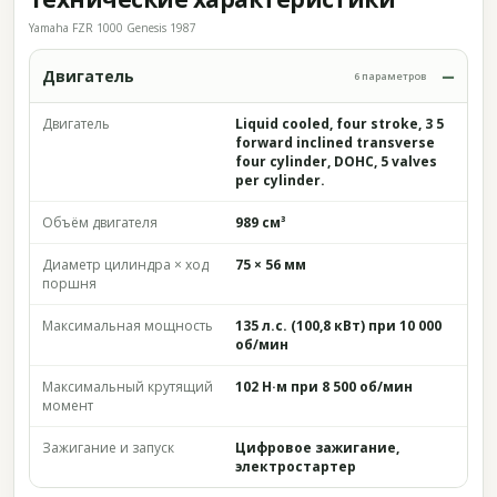
Yamaha FZR 1000 Genesis 1987
Двигатель
6 параметров
Двигатель
Liquid cooled, four stroke, 3 5
forward inclined transverse
four cylinder, DOHC, 5 valves
per cylinder.
Объём двигателя
989 см³
Диаметр цилиндра × ход
75 × 56 мм
поршня
Максимальная мощность
135 л.с. (100,8 кВт) при 10 000
об/мин
Максимальный крутящий
102 Н·м при 8 500 об/мин
момент
Зажигание и запуск
Цифровое зажигание,
электростартер