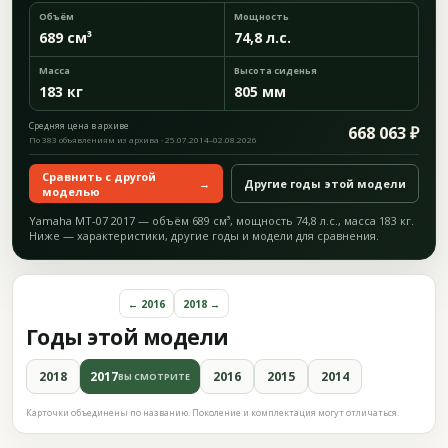
Объём
Мощность
689 см³
74,8 л.с.
Масса
Высота сиденья
183 кг
805 мм
Средняя цена в архиве
668 063 ₽
По 383 объявлениям из архива · 25.07.2014–02.08.2026
Сравнить с другой
→
Другие годы этой модели
моделью
Yamaha MT-07 2017 — объём 689 см³, мощность 74,8 л.с., масса 183 кг.
Ниже — характеристики, другие годы и модели для сравнения.
← 2016
2018 →
Годы этой модели
2018
2017
2016
2015
2014
ВЫ СМОТРИТЕ
Карточки объединены по названию. Поколение и комплектация могут отличаться.