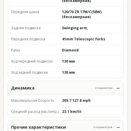
(бескамерная)
Передняя шина
120/70 ZR 17M/C(58W)
(бескамерная)
Задняя подвеска
Swinging arm,
Передняя подвеска
41mm Telescopic forks
Рама
Diamond
Ход передней подвески
130 мм
Ход задней подвески
130 мм
Динамика
2 параметра
Максимальная Скорость
205.7 127.8 mph
Средний расход (км./литр.)
23.1 km/lit
Прочие характеристики
5 параметров