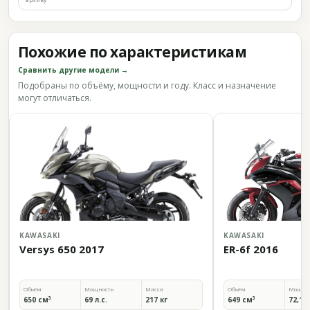
Похожие по характеристикам
Сравнить другие модели →
Подобраны по объёму, мощности и году. Класс и назначение
могут отличаться.
KAWASAKI
KAWASAKI
Versys 650 2017
ER-6f 2016
Объём
Мощность
Масса
Объём
Мощно
650 см³
69 л.с.
217 кг
649 см³
72,1 л