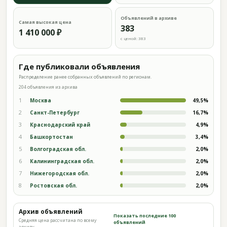
Объявлений в архиве
Самая высокая цена
383
1 410 000 ₽
с ценой: 383
Где публиковали объявления
Распределение ранее собранных объявлений по регионам.
204 объявления из архива
1
Москва
49,5%
2
Санкт-Петербург
16,7%
3
Краснодарский край
4,9%
4
Башкортостан
3,4%
5
Волгоградская обл.
2,0%
6
Калининградская обл.
2,0%
7
Нижегородская обл.
2,0%
8
Ростовская обл.
2,0%
Архив объявлений
Показать последние 100
Средняя цена рассчитана по всему
объявлений
архиву