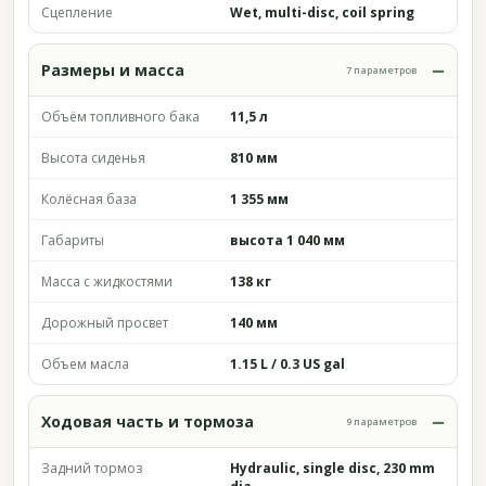
Сцепление
Wet, multi-disc, coil spring
Размеры и масса
7 параметров
Объём топливного бака
11,5 л
Высота сиденья
810 мм
Колёсная база
1 355 мм
Габариты
высота 1 040 мм
Масса с жидкостями
138 кг
Дорожный просвет
140 мм
Объем масла
1.15 L / 0.3 US gal
Ходовая часть и тормоза
9 параметров
Задний тормоз
Hydraulic, single disc, 230 mm