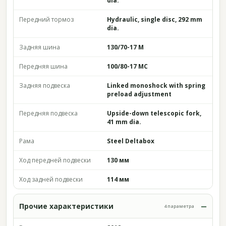
dia.
Передний тормоз
Hydraulic, single disc, 292 mm
dia.
Задняя шина
130/70-17 M
Передняя шина
100/80-17 MC
Задняя подвеска
Linked monoshock with spring
preload adjustment
Передняя подвеска
Upside-down telescopic fork,
41 mm dia.
Рама
Steel Deltabox
Ход передней подвески
130 мм
Ход задней подвески
114 мм
Прочие характеристики
4 параметра