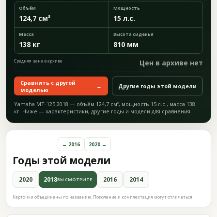
Объём
Мощность
124,7 см³
15 л.с.
Масса
Высота сиденья
138 кг
810 мм
Средняя цена в архиве
Цен в архиве нет
Сравнить с другой
→
Другие годы этой модели
моделью
Yamaha MT-125 2018 — объём 124,7 см³, мощность 15 л.с., масса 138
кг. Ниже — характеристики, другие годы и модели для сравнения.
← 2016
2020 →
Годы этой модели
2020
2018
2016
2014
ВЫ СМОТРИТЕ
Карточки объединены по названию. Поколение и комплектация могут отличаться.