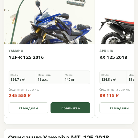
YAMAHA
APRILIA
YZF-R 125 2016
RX 125 2018
Объём
Мощность
Масса
Объём
Мощно
124,7 см³
15 л.с.
140 кг
124,8 см³
15 л.с
Средняя цена в архиве
Средняя цена в архиве
245 558 ₽
89 115 ₽
О модели
Сравнить
О модели
Описание Yamaha MT-125 2018