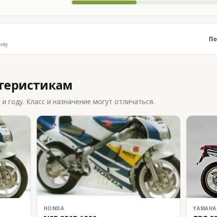
По
иву
ктеристикам
 году. Класс и назначение могут отличаться.
HONDA
YAMAHA