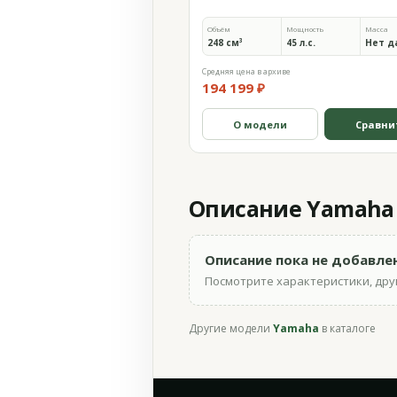
Объём
Мощность
Масса
248 см³
45 л.с.
Нет д
Средняя цена в архиве
194 199 ₽
О модели
Сравни
Описание Yamaha 
Описание пока не добавле
Посмотрите характеристики, друг
Другие модели
Yamaha
в каталоге