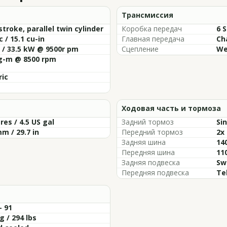
Трансмиссия
troke, parallel twin cylinder
Коробка передач
6 
c / 15.1 cu-in
Главная передача
Ch
 / 33.5 kW @ 9500r pm
Сцепление
We
kg-m @ 8500 rpm
ric
Ходовая часть и тормоза
tres / 4.5 US gal
Задний тормоз
Sin
m / 29.7 in
Передний тормоз
2x 
Задняя шина
14
Передняя шина
11
Задняя подвеска
Sw
Передняя подвеска
Te
- 91
g / 294 lbs