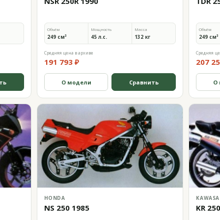
NSR 250R 1990
TDR 2
Объём
Мощность
Масса
Объём
249 см³
45 л.с.
132 кг
249 см³
Средняя цена в архиве
Средняя це
191 793 ₽
207 25
ть
О модели
Сравнить
О
HONDA
KAWASA
NS 250 1985
KR 25