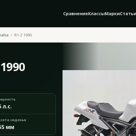
Сравнение
Классы
Марки
Стать
maha
R1-Z 1990
 1990
ощность
5 л.с.
сота сиденья
55 мм