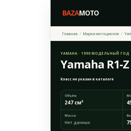
BAZA
MOTO
Главная
Марки мотоциклов
Ya
YAMAHA · 1990 МОДЕЛЬНЫЙ ГОД
Yamaha R1-Z
Класс не указан в каталоге
Объём
М
247 см³
4
Масса
Вы
7
Нет данных