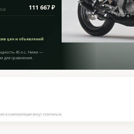
111 667 ₽
2026
хив цен и объявлений
щность 45 л.с.. Ниже —
и для сравнения.
е и комплектация могут отличаться.