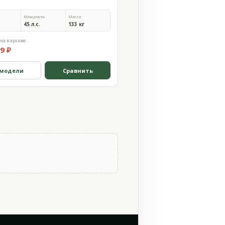
Мощность
Масса
45 л.с.
133 кг
на в архиве
9 ₽
 модели
Сравнить