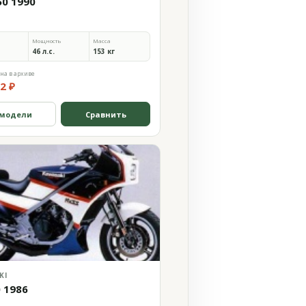
50 1990
Мощность
Масса
46 л.с.
153 кг
на в архиве
2 ₽
 модели
Сравнить
KI
0 1986