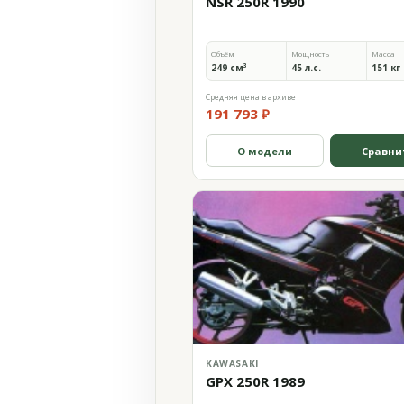
NSR 250R 1990
Объём
Мощность
Масса
249 см³
45 л.с.
151 кг
Средняя цена в архиве
191 793 ₽
О модели
Сравни
KAWASAKI
GPX 250R 1989