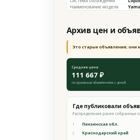
Система охлаждения
Liqui
Наименование модели
Yama
Архив цен и объя
Это старые объявления; они 
Средняя цена
111 667 ₽
по архивным объявлениям с ценой
Где публиковали объя
Распределение ранее собранных о
Пензенская обл.
1
Краснодарский край
2