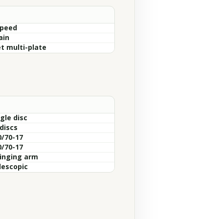
Speed
ain
t multi-plate
gle disc
discs
0/70-17
0/70-17
inging arm
lescopic