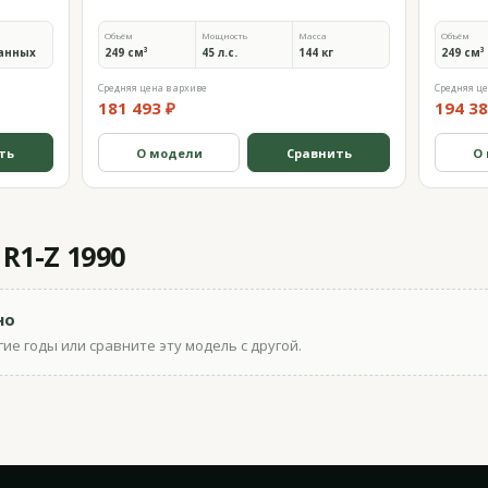
Объём
Мощность
Масса
Объём
анных
249 см³
45 л.с.
144 кг
249 см³
Средняя цена в архиве
Средняя це
181 493 ₽
194 38
ть
О модели
Сравнить
О
R1-Z 1990
но
ие годы или сравните эту модель с другой.