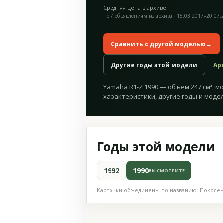
Средняя цена в архиве
По 7 объявлениям из архива · 15.03.2017–20.07.
Сравнить с другой моделью
→
Другие годы этой модели
Ар
Yamaha R1-Z 1990 — объём 247 см³, мо
характеристики, другие годы и модел
Годы этой модели
1992
1990
ВЫ СМОТРИТЕ
Карточки объединены по названию. Поколени