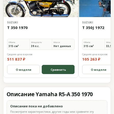
SUZUKI
SUZUKI
T 350 1970
T 350J 1972
Объём
Мощность
Масса
Объём
Мощно
315 см³
39 л.с.
Нет данных
315 см³
33,5 л
Средняя цена в архиве
Средняя цена в архиве
511 837 ₽
105 263 ₽
О модели
Сравнить
О модели
Описание Yamaha R5-A 350 1970
Описание пока не добавлено
Посмотрите характеристики, другие годы или сравните эту