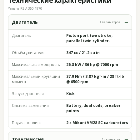
Технические характеристики
Yamaha R5-A 350 1970
Двигатель
7 параметров
Двигатель
Piston port two stroke,
parallel twin cylinder.
Объём двигателя
347 cc / 21.2 cu in
Максимальная мощность
26.8 kW / 36 hp @ 7000 rpm
Максимальный крутящий
37.9 Nm / 3.87 kgf-m / 28 ft-lb
момент
@ 6500 rpm
Запуск двигателя
Kick
Система зажигания
Battery, dual coils, breaker
points
Подача топлива
2 x Mikuni VM28 SC carburetors
Трансмиссия
3 параметра