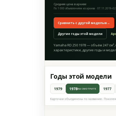
Средняя цена в архиве
По 1 000 объявлениям из архива · 07.11.2019–02
Сравнить с другой моделью
→
Другие годы этой модели
Ар
Yamaha RD 250 1978 — объём 247 см³, 
характеристики, другие годы и модел
Годы этой модели
1979
1978
1977
ВЫ СМОТРИТЕ
Карточки объединены по названию. Поколени