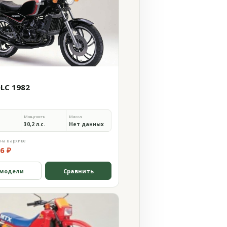
0LC 1982
Мощность
Масса
30,2 л.с.
Нет данных
на в архиве
6 ₽
 модели
Сравнить