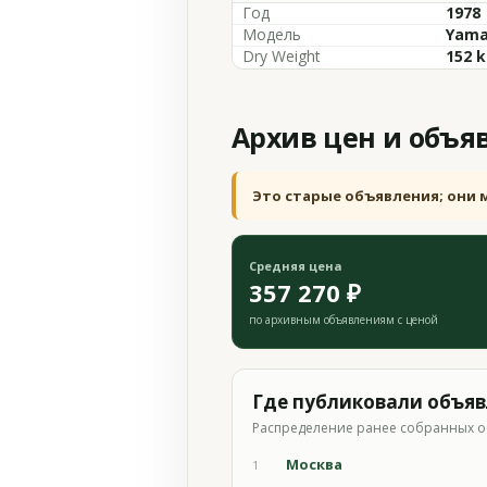
Год
1978
Модель
Yama
Dry Weight
152 k
Архив цен и объя
Это старые объявления; они 
Средняя цена
357 270 ₽
по архивным объявлениям с ценой
Где публиковали объя
Распределение ранее собранных о
Москва
1