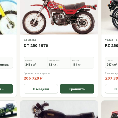
YAMAHA
YAMAHA
DT 250 1976
RZ 25
Объём
Мощность
Масса
Объём
анных
246 см³
32 л.с.
131 кг
247 см³
Средняя цена в архиве
Средняя це
206 720 ₽
207 39
ть
О модели
Сравнить
О