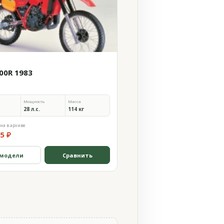
00R 1983
Мощность
Масса
28 л.с.
114 кг
на в архиве
5 ₽
 модели
Сравнить