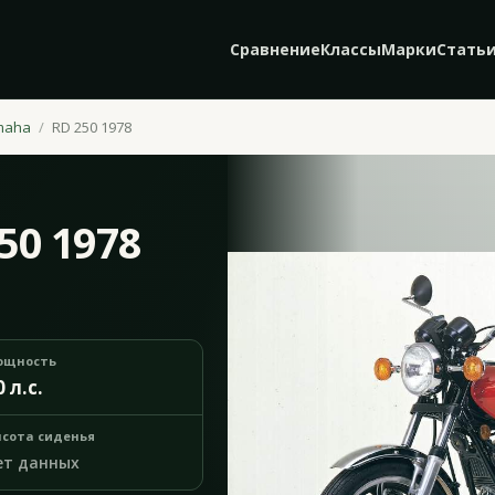
Сравнение
Классы
Марки
Стать
maha
RD 250 1978
50 1978
ощность
0 л.с.
сота сиденья
ет данных