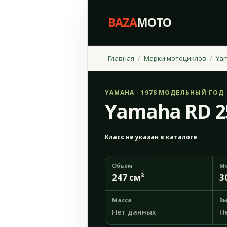
BAZA
MOTO
Главная
Марки мотоциклов
Ya
YAMAHA · 1978 МОДЕЛЬНЫЙ ГОД
Yamaha RD 2
Класс не указан в каталоге
Объём
М
247 см³
3
Масса
Вы
Нет данных
Н