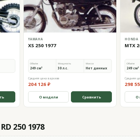
YAMAHA
HONDA
XS 250 1977
MTX 2
Объём
Мощность
Масса
Объём
249 см³
30 л.с.
Нет данных
249 см³
Средняя цена в архиве
Средняя це
204 126 ₽
298 55
ть
О модели
Сравнить
О
RD 250 1978