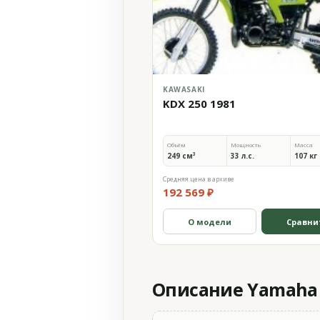
KAWASAKI
KDX 250 1981
Объём
Мощность
Масса
249 см³
33 л.с.
107 кг
Средняя цена в архиве
192 569 ₽
О модели
Сравни
Описание Yamaha 