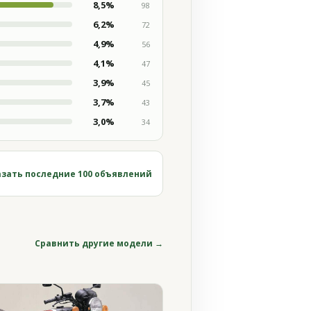
8,5%
98
6,2%
72
4,9%
56
4,1%
47
3,9%
45
3,7%
43
3,0%
34
зать последние 100 объявлений
Сравнить другие модели →