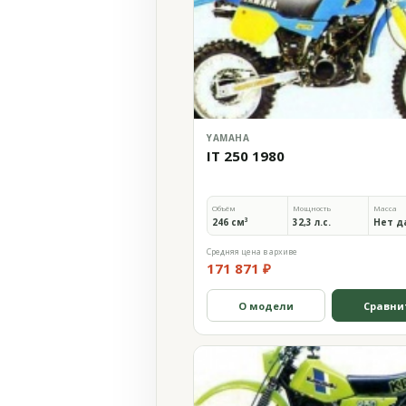
YAMAHA
IT 250 1980
Объём
Мощность
Масса
246 см³
32,3 л.с.
Нет д
Средняя цена в архиве
171 871 ₽
О модели
Сравни