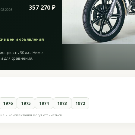
357 270 ₽
.08.2026
хив цен и объявлений
мощность 30 л.с.. Ниже —
и для сравнения.
1976
1975
1974
1973
1972
е и комплектация могут отличаться.