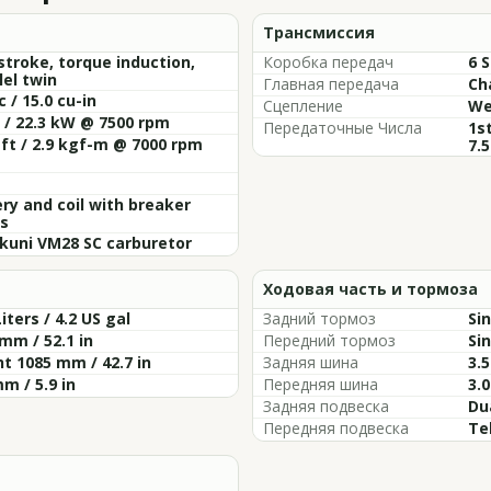
Трансмиссия
troke, torque induction,
Коробка передач
6 
lel twin
Главная передача
Ch
c / 15.0 cu-in
Сцепление
We
 / 22.3 kW @ 7500 rpm
Передаточные Числа
1st
-ft / 2.9 kgf-m @ 7000 rpm
7.5
ry and coil with breaker
s
kuni VM28 SC carburetor
Ходовая часть и тормоза
Liters / 4.2 US gal
Задний тормоз
Si
mm / 52.1 in
Передний тормоз
Si
t 1085 mm / 42.7 in
Задняя шина
3.
m / 5.9 in
Передняя шина
3.
Задняя подвеска
Du
Передняя подвеска
Te