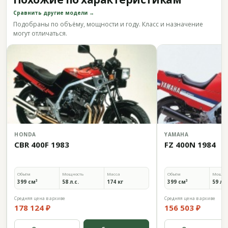
Сравнить другие модели →
Подобраны по объёму, мощности и году. Класс и назначение
могут отличаться.
HONDA
YAMAHA
CBR 400F 1983
FZ 400N 1984
Объём
Мощность
Масса
Объём
Мощно
399 см³
58 л.с.
174 кг
399 см³
59 л.с
Средняя цена в архиве
Средняя цена в архиве
178 124 ₽
156 503 ₽