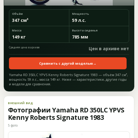
Объём
Мощность
347 см³
59 л.с.
Масса
Высота сиденья
149 кг
785 мм
Средняя цена в архиве
Цен в архиве нет
Сравнить с другой моделью
→
Yamaha RD 350LC YPVS Kenny Roberts Signature 1983 — объём 347 см³,
мощность 59 л.с., масса 149 кг. Ниже — характеристики, другие годы
и модели для сравнения.
ВНЕШНИЙ ВИД
Фотографии Yamaha RD 350LC YPVS
Kenny Roberts Signature 1983
5 фото