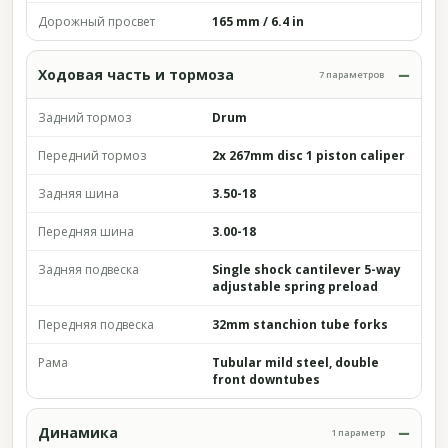
Дорожный просвет
165 mm / 6.4 in
Ходовая часть и тормоза
7 параметров
Задний тормоз
Drum
Передний тормоз
2x 267mm disc 1 piston caliper
Задняя шина
3.50-18
Передняя шина
3.00-18
Задняя подвеска
Single shock cantilever 5-way
adjustable spring preload
Передняя подвеска
32mm stanchion tube forks
Рама
Tubular mild steel, double
front downtubes
Динамика
1 параметр