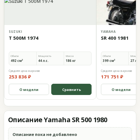
SUZUKI
YAMAHA
T 500M 1974
SR 400 1981
Объём
Мощность
Масса
Объём
Мощно
492 см³
44 л.с.
186 кг
399 см³
27 л.с
Средняя цена в архиве
Средняя цена в архиве
253 836 ₽
171 751 ₽
О модели
Сравнить
О модели
Описание Yamaha SR 500 1980
Описание пока не добавлено