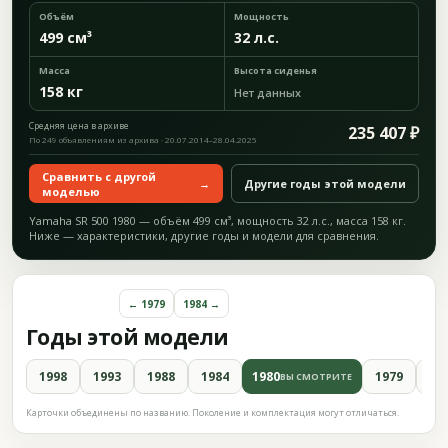
Объём
Мощность
499 см³
32 л.с.
Масса
Высота сиденья
158 кг
Нет данных
Средняя цена в архиве
235 407 ₽
По 249 объявлениям из архива · 20.07.2014–28.04.2025
Сравнить с другой
→
Другие годы этой модели
моделью
Yamaha SR 500 1980 — объём 499 см³, мощность 32 л.с., масса 158 кг.
Ниже — характеристики, другие годы и модели для сравнения.
← 1979
1984 →
Годы этой модели
1998
1993
1988
1984
1980
1979
19
ВЫ СМОТРИТЕ
Карточки объединены по названию. Поколение и комплектация могут отличаться.