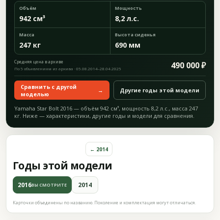
Объём
Мощность
942 см³
8,2 л.с.
Масса
Высота сиденья
247 кг
690 мм
Средняя цена в архиве
490 000 ₽
По 5 объявлениям из архива · 05.08.2014–28.04.2025
Сравнить с другой
→
Другие годы этой модели
моделью
Yamaha Star Bolt 2016 — объём 942 см³, мощность 8,2 л.с., масса 247
кг. Ниже — характеристики, другие годы и модели для сравнения.
← 2014
Годы этой модели
2016
2014
ВЫ СМОТРИТЕ
Карточки объединены по названию. Поколение и комплектация могут отличаться.