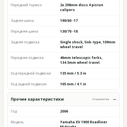
Передний тормоз
2x 298mm discs 4 piston
calipers
Задняя шина
190/60 -17
Передняя шина
130/70 -18
Задняя подвеска
Single shock, link-type, 109mm
wheel travel
Передняя подвеска
46mm telescopic forks,
134.5mm wheel travel.
Ход передней подвески
135 mm / 5.3 in
Ход задней подвески
105 mm / 4.1 in
Прочие характеристики
3 параметра
Год
2006
Модель
Yamaha XV 1900 Roadliner
Midnight