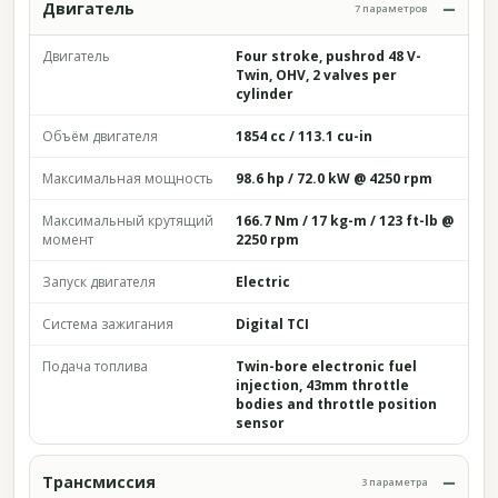
Двигатель
7 параметров
Двигатель
Four stroke, pushrod 48 V-
Twin, OHV, 2 valves per
cylinder
Объём двигателя
1854 cc / 113.1 cu-in
Максимальная мощность
98.6 hp / 72.0 kW @ 4250 rpm
Максимальный крутящий
166.7 Nm / 17 kg-m / 123 ft-lb @
момент
2250 rpm
Запуск двигателя
Electric
Система зажигания
Digital TCI
Подача топлива
Twin-bore electronic fuel
injection, 43mm throttle
bodies and throttle position
sensor
Трансмиссия
3 параметра