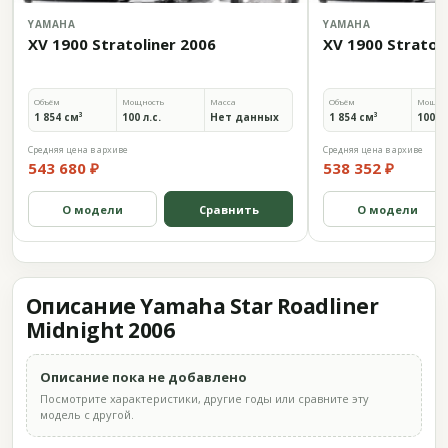
YAMAHA
YAMAHA
XV 1900 Stratoliner 2006
XV 1900 Stratoli
Объём
Мощность
Масса
Объём
Мощно
1 854 см³
100 л.с.
Нет данных
1 854 см³
100 л.
Средняя цена в архиве
Средняя цена в архиве
543 680 ₽
538 352 ₽
О модели
Сравнить
О модели
Описание Yamaha Star Roadliner
Midnight 2006
Описание пока не добавлено
Посмотрите характеристики, другие годы или сравните эту
модель с другой.