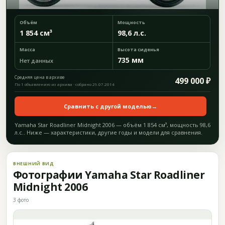
Объём
Мощность
1 854 см³
98,6 л.с.
Масса
Высота сиденья
735 мм
Нет данных
Средняя цена в архиве
499 000 ₽
По 1 объявлению из архива · собрано 29.07.2014
Сравнить с другой моделью
→
Yamaha Star Roadliner Midnight 2006 — объём 1 854 см³, мощность 98,6
л.с.. Ниже — характеристики, другие годы и модели для сравнения.
ВНЕШНИЙ ВИД
Фотографии Yamaha Star Roadliner
Midnight 2006
3 фото