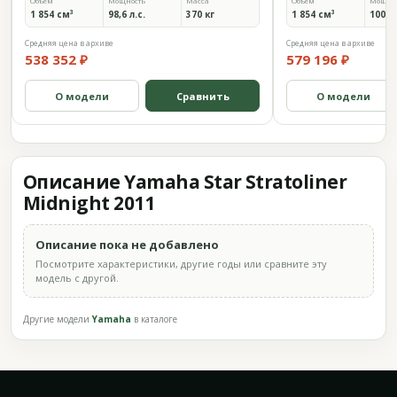
Объём
Мощность
Масса
Объём
Мощно
1 854 см³
98,6 л.с.
370 кг
1 854 см³
100 л.
Средняя цена в архиве
Средняя цена в архиве
538 352 ₽
579 196 ₽
О модели
Сравнить
О модели
Описание Yamaha Star Stratoliner
Midnight 2011
Описание пока не добавлено
Посмотрите характеристики, другие годы или сравните эту
модель с другой.
Другие модели
Yamaha
в каталоге