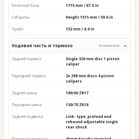
Колёсная база
1715 mm / 67.5 in
Габариты
Height 1515 mm / 59.6 in
Трейл
152 mm / 6.0 in
Ходовая часть и тормоза
8 параметров
Задний тормоз
Single 320 mm disc 1 piston
caliper
Передний тормоз
2x 298 mm discs 4 piston
calipers
Задняя шина
190/60 ZR17
Передняя шина
130/70 ZR18
Задняя подвеска
Link- type, preload and
rebound adjustable single
rear shock
Передняя подвеска
41mm Kayaba inverted