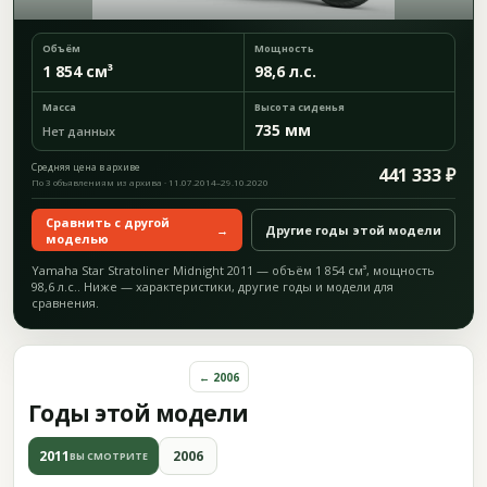
Объём
Мощность
1 854 см³
98,6 л.с.
Масса
Высота сиденья
735 мм
Нет данных
Средняя цена в архиве
441 333 ₽
По 3 объявлениям из архива · 11.07.2014–29.10.2020
Сравнить с другой
→
Другие годы этой модели
моделью
Yamaha Star Stratoliner Midnight 2011 — объём 1 854 см³, мощность
98,6 л.с.. Ниже — характеристики, другие годы и модели для
сравнения.
← 2006
Годы этой модели
2011
2006
ВЫ СМОТРИТЕ