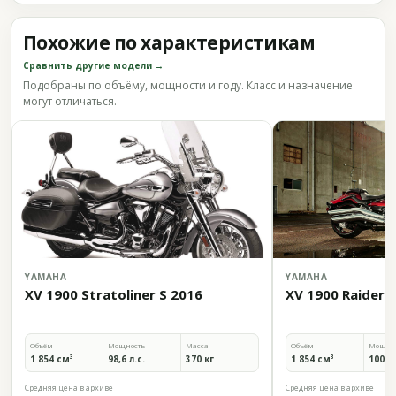
Похожие по характеристикам
Сравнить другие модели →
Подобраны по объёму, мощности и году. Класс и назначение
могут отличаться.
YAMAHA
YAMAHA
XV 1900 Stratoliner S 2016
XV 1900 Raider 
Объём
Мощность
Масса
Объём
Мощно
1 854 см³
98,6 л.с.
370 кг
1 854 см³
100 л.
Средняя цена в архиве
Средняя цена в архиве