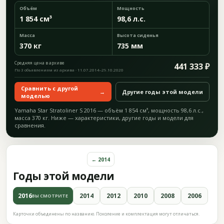
Объём
Мощность
1 854 см³
98,6 л.с.
Масса
Высота сиденья
370 кг
735 мм
Средняя цена в архиве
441 333 ₽
По 3 объявлениям из архива · 11.07.2014–29.10.2020
Сравнить с другой
→
Другие годы этой модели
моделью
Yamaha Star Stratoliner S 2016 — объём 1 854 см³, мощность 98,6 л.с.,
масса 370 кг. Ниже — характеристики, другие годы и модели для
сравнения.
← 2014
Годы этой модели
2016
2014
2012
2010
2008
2006
ВЫ СМОТРИТЕ
Карточки объединены по названию. Поколение и комплектация могут отличаться.