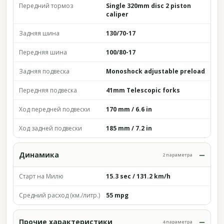
Передний тормоз
Single 320mm disc 2 piston
caliper
Задняя шина
130/70-17
Передняя шина
100/80-17
Задняя подвеска
Monoshock adjustable preload
Передняя подвеска
41mm Telescopic forks
Ход передней подвески
170 mm / 6.6 in
Ход задней подвески
185 mm / 7.2 in
Динамика
2 параметра
Старт на Милю
15.3 sec / 131.2 km/h
Средний расход (км./литр.)
55 mpg
Прочие характеристики
4 параметра