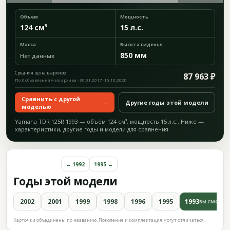
Объём
Мощность
124 см³
15 л.с.
Масса
Высота сиденья
850 мм
Нет данных
Средняя цена в архиве
87 963 ₽
По 3 объявлениям из архива · 30.01.2017–16.10.2020
Сравнить с другой
→
Другие годы этой модели
моделью
Yamaha TDR 125R 1993 — объём 124 см³, мощность 15 л.с.. Ниже —
характеристики, другие годы и модели для сравнения.
← 1992
1995 →
Годы этой модели
2002
2001
1999
1998
1996
1995
1993
ВЫ СМОТРИ
Карточки объединены по названию. Поколение и комплектация могут отличаться.