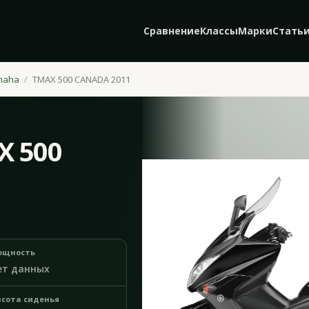
Сравнение
Классы
Марки
Стать
maha
TMAX 500 CANADA 2011
X 500
1
ощность
ет данных
сота сиденья