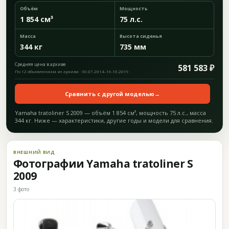
Объём
Мощность
1 854 см³
75 л.с.
Масса
Высота сиденья
344 кг
735 мм
Средняя цена в архиве
581 583 ₽
По 12 объявлениям из архива · 30.07.2014–16.10.2019
Сравнить с другой моделью
→
Yamaha tratoliner S 2009 — объём 1 854 см³, мощность 75 л.с., масса
344 кг. Ниже — характеристики, другие годы и модели для сравнения.
ВНЕШНИЙ ВИД
Фотографии Yamaha tratoliner S
2009
3 фото