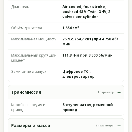
Двигатель
Air cooled, four stroke,
pushrod 48 V-Twin, OHV, 2
valves per cylinder
Объём двигателя
1 854 см³
Максимальная мощность
75 л.с. (54,7 кВт) при 4 750 об/
мин
Максимальный крутящий
111,8 Н·м при 3 500 об/мин
момент
Зажигание и запуск
Цифровое TCI,
электростартер
Трансмиссия
1 параметр
Коробка передач и
5-ступенчатая, ременной
привод
привод
Размеры и масса
3 параметра