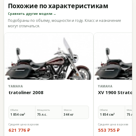
Похожие по характеристикам
Сравнить другие модели →
Подобраны по объёму, мощности и году. Класс и назначение
могут отличаться.
YAMAHA
YAMAHA
tratoliner 2008
XV 1900 Stratol
Объём
Мощность
Масса
Объём
Мощно
1 854 см³
75 л.с.
344 кг
1 854 см³
75 л.с
Средняя цена в архиве
Средняя цена в архиве
621 776 ₽
553 755 ₽