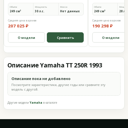
Объём
Мощность
Масса
Объём
Мощно
249 см³
30 л.с.
Нет данных
249 см³
28 л.с
Средняя цена в архиве
Средняя цена в архиве
207 025 ₽
190 298 ₽
О модели
Сравнить
О модели
Описание Yamaha TT 250R 1993
Описание пока не добавлено
Посмотрите характеристики, другие годы или сравните эту
модель с другой.
Другие модели
Yamaha
в каталоге