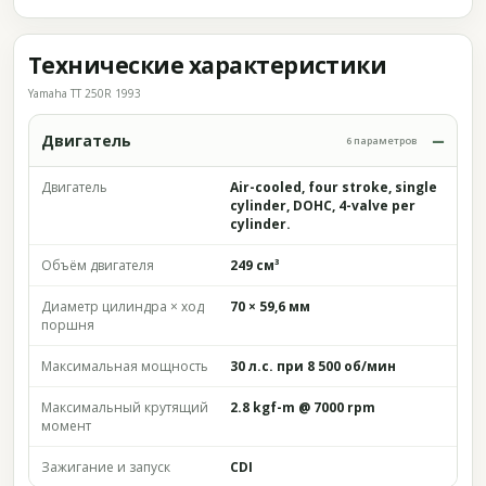
Технические характеристики
Yamaha TT 250R 1993
Двигатель
6 параметров
Двигатель
Air-cooled, four stroke, single
cylinder, DOHC, 4-valve per
cylinder.
Объём двигателя
249 см³
Диаметр цилиндра × ход
70 × 59,6 мм
поршня
Максимальная мощность
30 л.с. при 8 500 об/мин
Максимальный крутящий
2.8 kgf-m @ 7000 rpm
момент
Зажигание и запуск
CDI