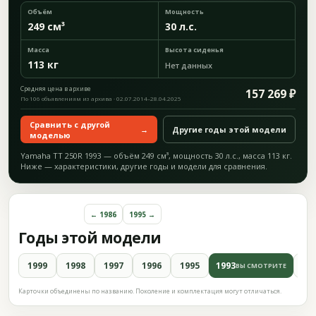
Объём
Мощность
249 см³
30 л.с.
Масса
Высота сиденья
113 кг
Нет данных
Средняя цена в архиве
157 269 ₽
По 106 объявлениям из архива · 02.07.2014–28.04.2025
Сравнить с другой
→
Другие годы этой модели
моделью
Yamaha TT 250R 1993 — объём 249 см³, мощность 30 л.с., масса 113 кг.
Ниже — характеристики, другие годы и модели для сравнения.
← 1986
1995 →
Годы этой модели
1999
1998
1997
1996
1995
1993
19
ВЫ СМОТРИТЕ
Карточки объединены по названию. Поколение и комплектация могут отличаться.