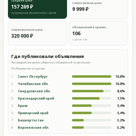
Средняя цена
Самая низкая цена
157 269 ₽
9 999 ₽
по архивным объявлениям с ценой
Объявлений в архиве
Самая высокая цена
106
320 000 ₽
с ценой: 106
Где публиковали объявления
Распределение ранее собранных объявлений по регионам.
93 объявления из архива
1
Санкт-Петербург
10,8%
2
Челябинская обл.
10,8%
3
Свердловская обл.
8,6%
4
Краснодарский край
7,5%
5
Крым
5,4%
6
Приморский край
5,4%
7
Башкортостан
3,2%
8
Воронежская обл.
3,2%