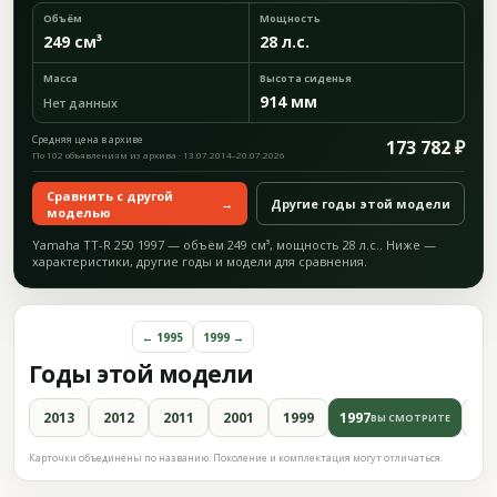
Объём
Мощность
249 см³
28 л.с.
Масса
Высота сиденья
914 мм
Нет данных
Средняя цена в архиве
173 782 ₽
По 102 объявлениям из архива · 13.07.2014–20.07.2026
Сравнить с другой
→
Другие годы этой модели
моделью
Yamaha TT-R 250 1997 — объём 249 см³, мощность 28 л.с.. Ниже —
характеристики, другие годы и модели для сравнения.
← 1995
1999 →
Годы этой модели
2013
2012
2011
2001
1999
1997
19
ВЫ СМОТРИТЕ
Карточки объединены по названию. Поколение и комплектация могут отличаться.