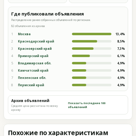
Где публиковали объявления
Распределение ранее собранных объявлений по регионам.
82 объявления из архива
1
Москва
13,4%
2
Краснодарский край
8,5%
3
Красноярский край
7,3%
4
Приморский край
6,1%
5
Владимирская обл.
4,9%
6
Камчатский край
4,9%
7
Пензенская обл.
4,9%
8
Пермский край
4,9%
Архив объявлений
Показать последние 100
Средняя цена рассчитана по всему
объявлений
архиву
Похожие по характеристикам