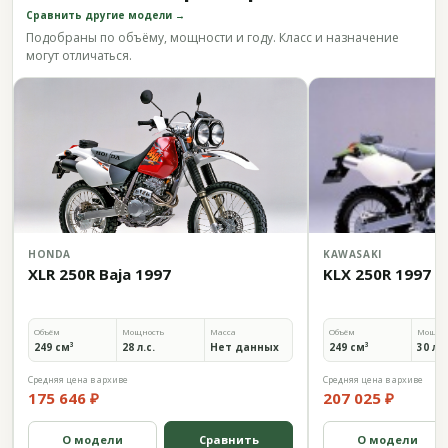
Сравнить другие модели →
Подобраны по объёму, мощности и году. Класс и назначение
могут отличаться.
HONDA
KAWASAKI
XLR 250R Baja 1997
KLX 250R 1997
Объём
Мощность
Масса
Объём
Мощно
249 см³
28 л.с.
Нет данных
249 см³
30 л.с
Средняя цена в архиве
Средняя цена в архиве
175 646 ₽
207 025 ₽
О модели
Сравнить
О модели