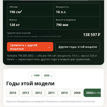
Объём
Мощность
196 см³
16 л.с.
Масса
Высота сиденья
126 кг
790 мм
Средняя цена в архиве
138 597 ₽
По 262 объявлениям из архива · 27.06.2014–25.06.2026
Сравнить с другой
→
Другие годы этой модели
моделью
Yamaha TW 200 2002 — объём 196 см³, мощность 16 л.с., масса 126 кг.
Ниже — характеристики, другие годы и модели для сравнения.
← 1999
2006 →
Годы этой модели
2016
2013
2012
2011
2010
2006
2002
ВЫ СМОТРИ
Карточки объединены по названию. Поколение и комплектация могут отличаться.