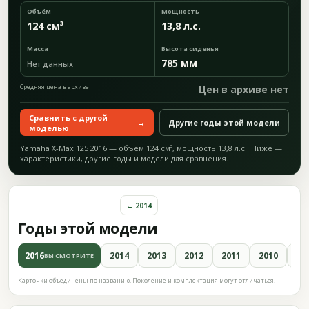
Объём
Мощность
124 см³
13,8 л.с.
Масса
Высота сиденья
785 мм
Нет данных
Средняя цена в архиве
Цен в архиве нет
Сравнить с другой
→
Другие годы этой модели
моделью
Yamaha X-Max 125 2016 — объём 124 см³, мощность 13,8 л.с.. Ниже —
характеристики, другие годы и модели для сравнения.
← 2014
Годы этой модели
2016
2014
2013
2012
2011
2010
20
ВЫ СМОТРИТЕ
Карточки объединены по названию. Поколение и комплектация могут отличаться.