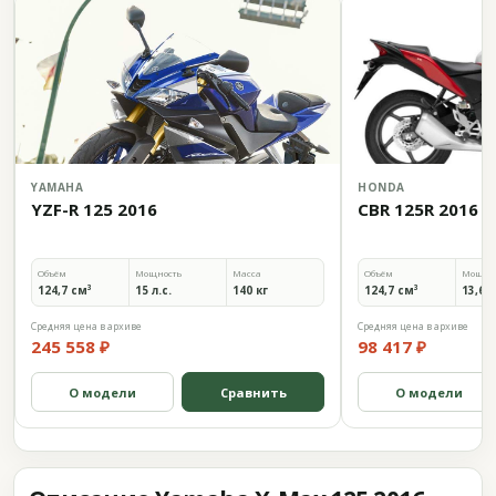
YAMAHA
HONDA
YZF-R 125 2016
CBR 125R 2016
Объём
Мощность
Масса
Объём
Мощно
124,7 см³
15 л.с.
140 кг
124,7 см³
13,6 л
Средняя цена в архиве
Средняя цена в архиве
245 558 ₽
98 417 ₽
О модели
Сравнить
О модели