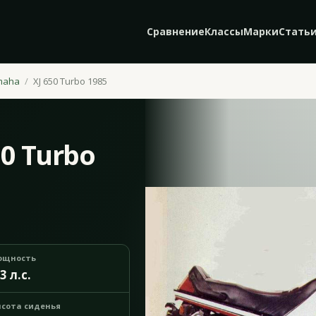
Сравнение
Классы
Марки
Стать
maha
XJ 650 Turbo 1985
0 Turbo
ощность
3 л.с.
сота сиденья