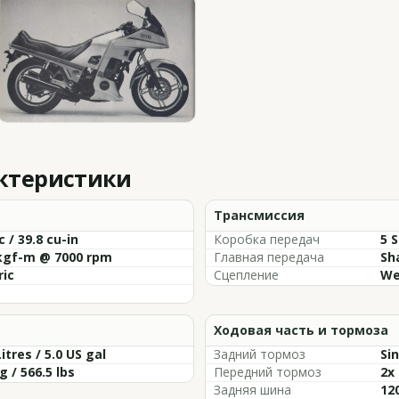
актеристики
Трансмиссия
c / 39.8 cu-in
Коробка передач
5 
 kgf-m @ 7000 rpm
Главная передача
Sh
ric
Сцепление
We
Ходовая часть и тормоза
Litres / 5.0 US gal
Задний тормоз
Si
g / 566.5 lbs
Передний тормоз
2x
Задняя шина
12