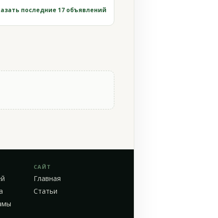
азать последние 17 объявлений
САЙТ
ей
Главная
а
Статьи
амы