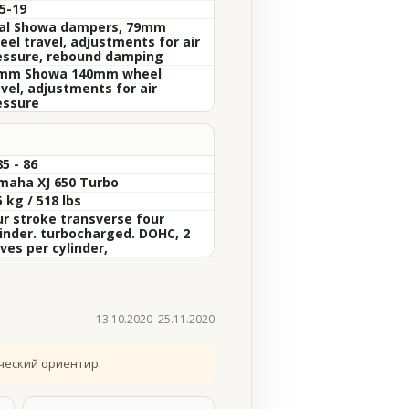
5-19
al Showa dampers, 79mm
eel travel, adjustments for air
essure, rebound damping
mm Showa 140mm wheel
vel, adjustments for air
essure
5 - 86
maha XJ 650 Turbo
 kg / 518 lbs
ur stroke transverse four
linder. turbocharged. DOHC, 2
ves per cylinder,
13.10.2020–25.11.2020
ческий ориентир.