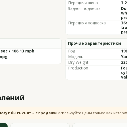
Передняя шина
3.2
Задняя подвеска
Du
wh
pr
Передняя подвеска
36
tra
pr
Прочие характеристики
 sec / 106.13 mph
Год
198
 mpg
Модель
Ya
Dry Weight
235
Production
Fo
cy
val
влений
могут быть сняты с продажи.
Используйте цены только как истори