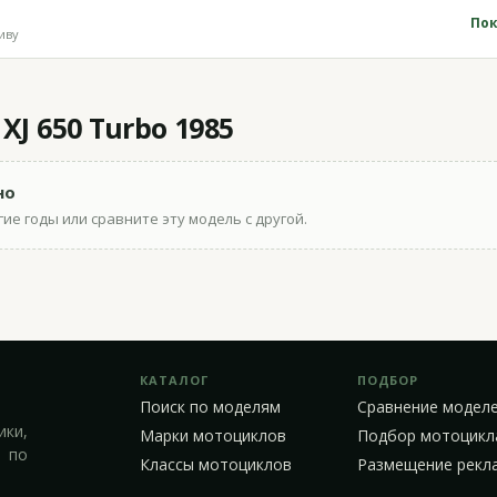
Пок
иву
J 650 Turbo 1985
но
ие годы или сравните эту модель с другой.
КАТАЛОГ
ПОДБОР
Поиск по моделям
Сравнение модел
ики,
Марки мотоциклов
Подбор мотоцикл
 по
Классы мотоциклов
Размещение рекл