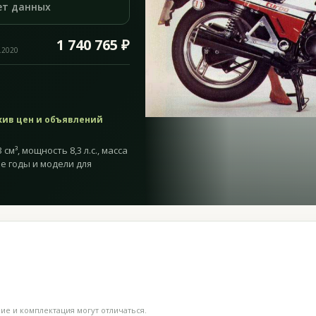
ет данных
1 740 765 ₽
.2020
хив цен и объявлений
см³, мощность 8,3 л.с., масса
ие годы и модели для
е и комплектация могут отличаться.