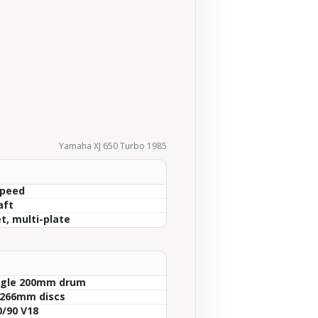
Yamaha XJ 650 Turbo 1985
Speed
aft
t, multi-plate
ngle 200mm drum
 266mm discs
0/90 V18