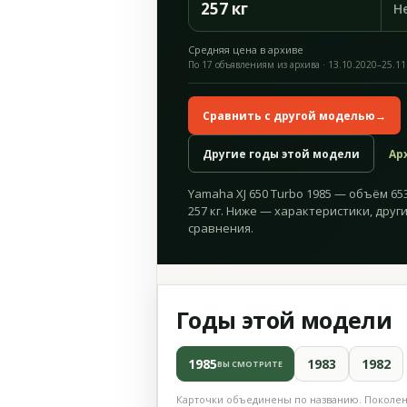
257 кг
Н
Средняя цена в архиве
По 17 объявлениям из архива · 13.10.2020–25.11
Сравнить с другой моделью
→
Другие годы этой модели
Ар
Yamaha XJ 650 Turbo 1985 — объём 653 
257 кг. Ниже — характеристики, друг
сравнения.
Годы этой модели
1985
1983
1982
ВЫ СМОТРИТЕ
Карточки объединены по названию. Поколени