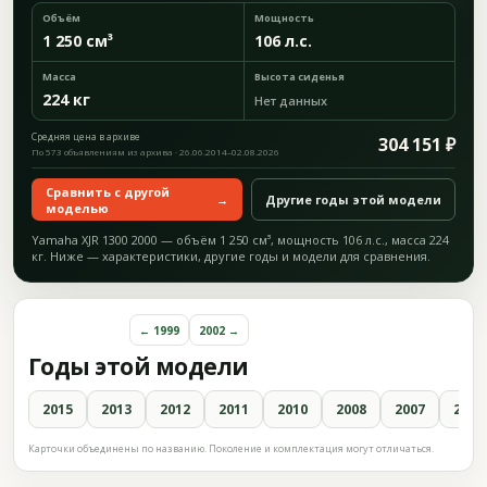
Объём
Мощность
1 250 см³
106 л.с.
Масса
Высота сиденья
224 кг
Нет данных
Средняя цена в архиве
304 151 ₽
По 573 объявлениям из архива · 26.06.2014–02.08.2026
Сравнить с другой
→
Другие годы этой модели
моделью
Yamaha XJR 1300 2000 — объём 1 250 см³, мощность 106 л.с., масса 224
кг. Ниже — характеристики, другие годы и модели для сравнения.
← 1999
2002 →
Годы этой модели
2015
2013
2012
2011
2010
2008
2007
2006
Карточки объединены по названию. Поколение и комплектация могут отличаться.