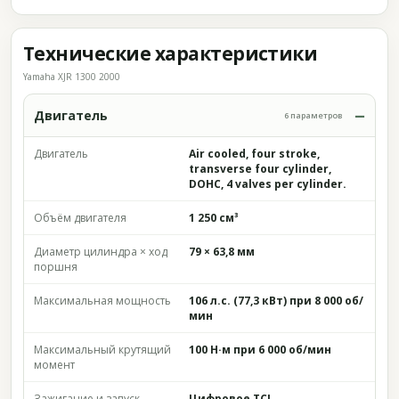
Технические характеристики
Yamaha XJR 1300 2000
Двигатель
6 параметров
Двигатель
Air cooled, four stroke,
transverse four cylinder,
DOHC, 4 valves per cylinder.
Объём двигателя
1 250 см³
Диаметр цилиндра × ход
79 × 63,8 мм
поршня
Максимальная мощность
106 л.с. (77,3 кВт) при 8 000 об/
мин
Максимальный крутящий
100 Н·м при 6 000 об/мин
момент
Зажигание и запуск
Цифровое TCI,