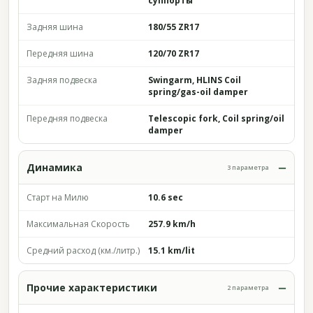
суппорты
Задняя шина
180/55 ZR17
Передняя шина
120/70 ZR17
Задняя подвеска
Swingarm, HLINS Coil
spring/gas-oil damper
Передняя подвеска
Telescopic fork, Coil spring/oil
damper
Динамика
3 параметра
Старт на Милю
10.6 sec
Максимальная Скорость
257.9 km/h
Средний расход (км./литр.)
15.1 km/lit
Прочие характеристики
2 параметра