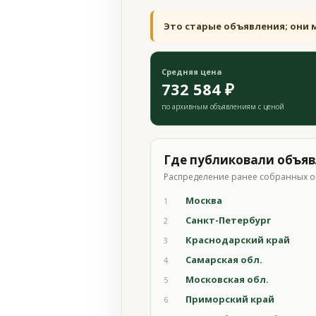
Это старые объявления; они 
Средняя цена
732 584 ₽
по архивным объявлениям с ценой
Где публиковали объя
Распределение ранее собранных о
Москва
1
Санкт-Петербург
2
Краснодарский край
3
Самарская обл.
4
Московская обл.
5
Приморский край
6