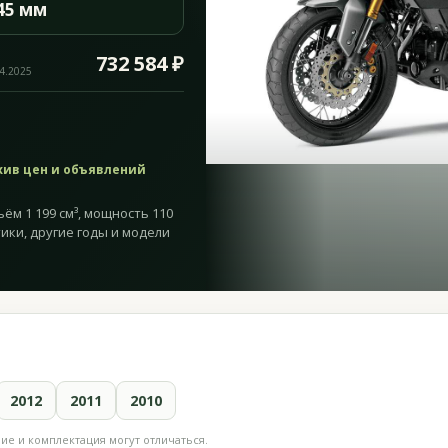
45 мм
732 584 ₽
04.2025
хив цен и объявлений
ём 1 199 см³, мощность 110
стики, другие годы и модели
2012
2011
2010
е и комплектация могут отличаться.