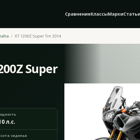
Сравнение
Классы
Марки
Стать
maha
XT 1200Z Super Tnr 2014
200Z Super
ощность
10 л.с.
сота сиденья