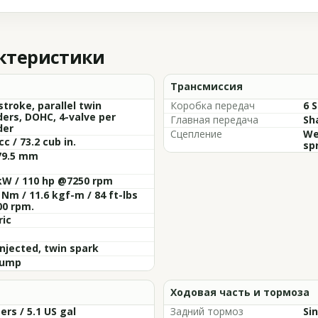
актеристики
Трансмиссия
stroke, parallel twin
Коробка передач
6 
ders, DOHC, 4-valve per
Главная передача
Sh
der
Сцепление
We
cc / 73.2 cub in.
sp
79.5 mm
kW / 110 hp @7250 rpm
 Nm / 11.6 kgf-m / 84 ft-lbs
00 rpm.
ric
injected, twin spark
sump
Ходовая часть и тормоза
ters / 5.1 US gal
Задний тормоз
Si