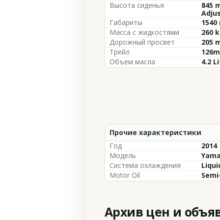
Высота сиденья
845 m
Adju
Габариты
1540 
Масса с жидкостями
260 k
Дорожный просвет
205 m
Трейл
126mm
Объем масла
4.2 L
Прочие характеристики
Год
2014
Модель
Yama
Система охлаждения
Liqui
Motor Oil
Semi
Архив цен и объя