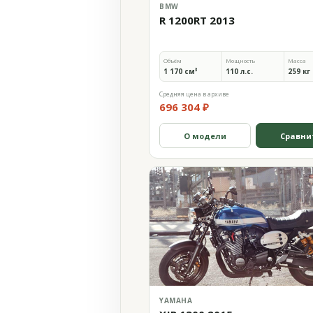
BMW
R 1200RT 2013
Объём
Мощность
Масса
1 170 см³
110 л.с.
259 кг
Средняя цена в архиве
696 304 ₽
О модели
Сравни
YAMAHA