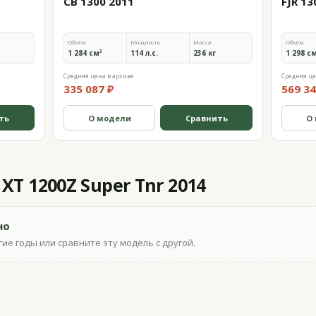
CB 1300 2011
FJR 13
Объём
Мощность
Масса
Объём
1 284 см³
114 л.с.
236 кг
1 298 с
Средняя цена в архиве
Средняя це
335 087 ₽
569 34
ть
О модели
Сравнить
О
T 1200Z Super Tnr 2014
но
ие годы или сравните эту модель с другой.