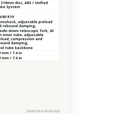
x 310mm disc, ABS / Unified
ake System
0/80 R19
noshock, adjustable preload
d rebound damping,
side-down telescopic fork, 43
 inner tube, adjustable
eload, compression and
bound damping,
eel tube backbone
 mm / 7.4 in
 mm / 7.4 in
26.06.2014–28.04.2025