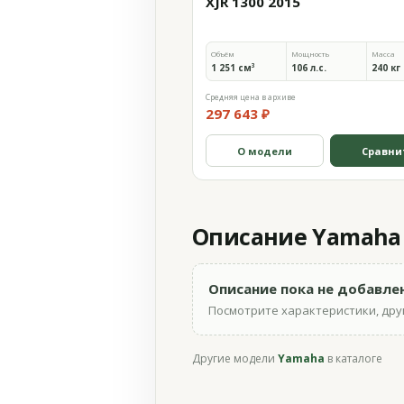
XJR 1300 2015
Объём
Мощность
Масса
1 251 см³
106 л.с.
240 кг
Средняя цена в архиве
297 643 ₽
О модели
Сравни
Описание Yamaha X
Описание пока не добавле
Посмотрите характеристики, друг
Другие модели
Yamaha
в каталоге