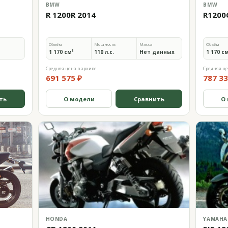
BMW
BMW
R 1200R 2014
R1200
Объём
Мощность
Масса
Объём
1 170 см³
110 л.с.
Нет данных
1 170 с
Средняя цена в архиве
Средняя це
691 575 ₽
787 33
ть
О модели
Сравнить
О
HONDA
YAMAHA