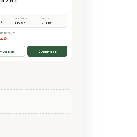
00 2013
Мощность
Масса
м³
145 л.с.
264 кг
на в архиве
4 ₽
 модели
Сравнить