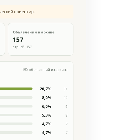
ческий ориентир.
Объявлений в архиве
157
с ценой: 157
150 объявлений из архива
20,7%
31
8,0%
12
6,0%
9
5,3%
8
4,7%
7
4,7%
7