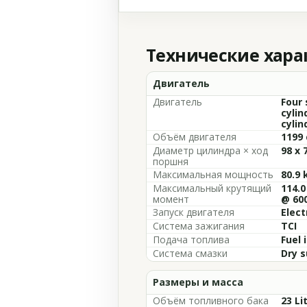
Технические хар
Двигатель
Двигатель
Four 
cylin
cylin
Объём двигателя
1199 
Диаметр цилиндра × ход
98 x 
поршня
Максимальная мощность
80.9 
Максимальный крутящий
114.0
момент
@ 60
Запуск двигателя
Elect
Система зажигания
TCI
Подача топлива
Fuel 
Система смазки
Dry 
Размеры и масса
Объём топливного бака
23 Li