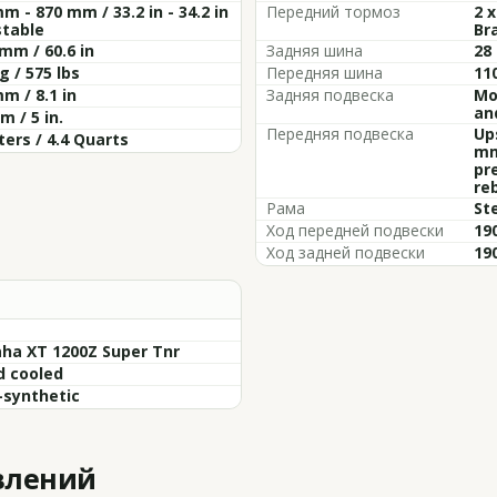
m - 870 mm / 33.2 in - 34.2 in
Передний тормоз
2 
stable
Br
mm / 60.6 in
Задняя шина
28
g / 575 lbs
Передняя шина
11
m / 8.1 in
Задняя подвеска
Mo
an
 / 5 in.
Передняя подвеска
Up
iters / 4.4 Quarts
mm
pr
re
Рама
St
Ход передней подвески
190
Ход задней подвески
190
ha XT 1200Z Super Tnr
d cooled
-synthetic
влений