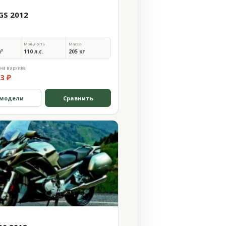
GS 2012
Мощность
Масса
м³
110 л.с.
205 кг
на в архиве
3 ₽
 модели
Сравнить