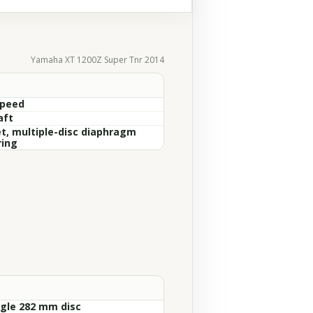
Yamaha XT 1200Z Super Tnr 2014
Speed
aft
t, multiple-disc diaphragm
ring
ngle 282 mm disc