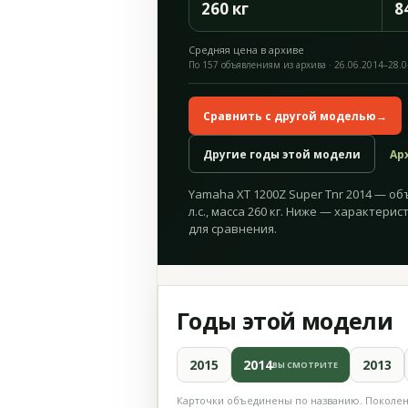
260 кг
8
Средняя цена в архиве
По 157 объявлениям из архива · 26.06.2014–28.
Сравнить с другой моделью
→
Другие годы этой модели
Ар
Yamaha XT 1200Z Super Tnr 2014 — объ
л.с., масса 260 кг. Ниже — характери
для сравнения.
Годы этой модели
2015
2014
2013
ВЫ СМОТРИТЕ
Карточки объединены по названию. Поколени