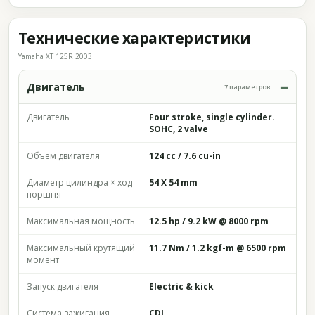
Технические характеристики
Yamaha XT 125R 2003
Двигатель
7 параметров
Двигатель
Four stroke, single cylinder.
SOHC, 2 valve
Объём двигателя
124 cc / 7.6 cu-in
Диаметр цилиндра × ход
54 X 54 mm
поршня
Максимальная мощность
12.5 hp / 9.2 kW @ 8000 rpm
Максимальный крутящий
11.7 Nm / 1.2 kgf-m @ 6500 rpm
момент
Запуск двигателя
Electric & kick
Система зажигания
CDI