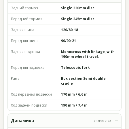
Задний тормоз
Single 220mm disc
Передний тормоз
Single 245mm disc
Задняя шина
120/80-18
Передняя шина
90/90-21
Задняя подвеска
Monocross with linkage, with
190mm wheel travel.
Передняя подвеска
Telescopic fork
Рама
Box section Semi double
cradle
Ход передней подвески
170 mm / 6.6 in
Ход задней подвески
190 mm / 7.4 in
Динамика
2 параметра