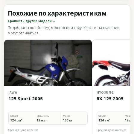
Похожие по характеристикам
Сравнить другие модели →
Подобраны по объёму, мощности и году. Класс и назначение
могут отличаться.
JAWA
HYOSUNG
125 Sport 2005
RX 125 2005
Объём
Мощность
Масса
Объём
Мощно
124 см³
12 л.с.
100 кг
124 см³
12 л.с
Средняя цена в архиве
Средняя цена в архиве