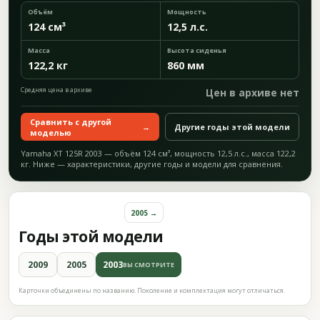
Объём
Мощность
124 см³
12,5 л.с.
Масса
Высота сиденья
122,2 кг
860 мм
Средняя цена в архиве
Цен в архиве нет
Сравнить с другой
→
Другие годы этой модели
моделью
Yamaha XT 125R 2003 — объём 124 см³, мощность 12,5 л.с., масса 122,2
кг. Ниже — характеристики, другие годы и модели для сравнения.
2005 →
Годы этой модели
2009
2005
2003
ВЫ СМОТРИТЕ
Карточки объединены по названию. Поколение и комплектация могут отличаться.